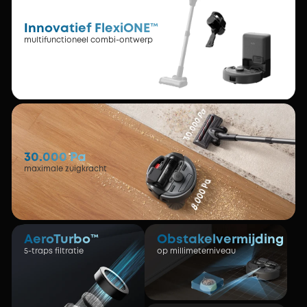
Innovatief FlexiONE™
multifunctioneel combi-ontwerp
30.000 Pa
maximale zuigkracht
AeroTurbo™
Obstakelvermijding
5-traps filtratie
op millimeterniveau