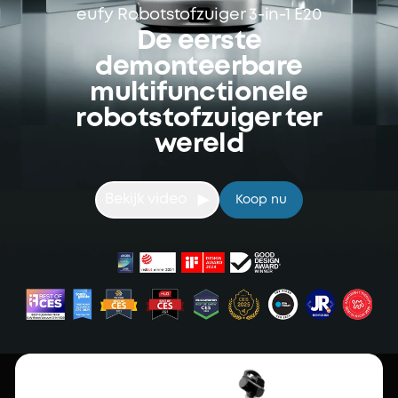
eufy Robotstofzuiger 3-in-1 E20
De eerste
demonteerbare
multifunctionele
robotstofzuiger ter
wereld
Bekijk video
Koop nu