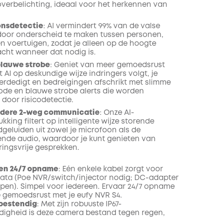
verbelichting, ideaal voor het herkennen van
onsdetectie
: AI vermindert 99% van de valse
oor onderscheid te maken tussen personen,
en voertuigen, zodat je alleen op de hoogte
cht wanneer dat nodig is.
blauwe strobe
: Geniet van meer gemoedsrust
AI op deskundige wijze indringers volgt, je
rdedigt en bedreigingen afschrikt met slimme
rode en blauwe strobe alerts die worden
door risicodetectie.
eldere 2-weg communicatie
: Onze AI-
kking filtert op intelligente wijze storende
geluiden uit zowel je microfoon als de
de audio, waardoor je kunt genieten van
ringsvrije gesprekken.
 en 24/7 opname
:
Eén enkele kabel zorgt voor
ata (Poe NVR/switch/injector nodig; DC-adapter
epen). Simpel voor iedereen. Ervaar 24/7 opname
e gemoedsrust met je eufy NVR S4.
rbestendig
: Met zijn robuuste IP67-
igheid is deze camera bestand tegen regen,