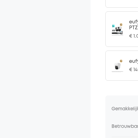
euf
PTZ
€ 1
euf
€ 1
Gemakkelij
Betrouwbar