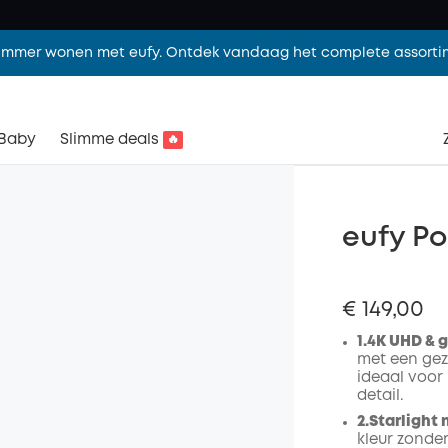
limmer wonen met eufy. Ontdek vandaag het complete assorti
Baby
Slimme deals
🔥
eufy Po
€ 149,00
1.4K UHD & 
met een gez
ideaal voor
detail.
2.Starlight 
kleur zonder