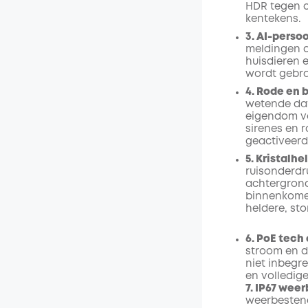
HDR tegen o
kentekens.
3. AI-perso
meldingen d
huisdieren 
wordt gebra
4. Rode en 
wetende dat 
eigendom ve
sirenes en 
geactiveerd 
5. Kristalh
ruisonderdru
achtergrond
binnenkomen
heldere, sto
6. PoE tech
stroom en d
niet inbegr
en volledig
7. IP67 wee
weerbestend