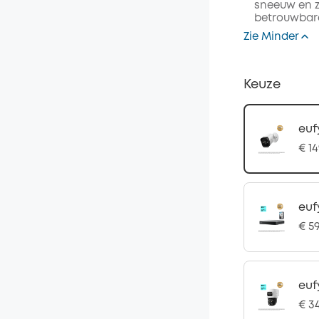
sneeuw en zo
betrouwbar
Zie Minder
Keuze
euf
€ 1
euf
€ 5
euf
€ 3