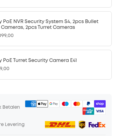
y PoE NVR Security System S4, 2pcs Bullet
 Cameras, 2pcs Turret Cameras
.099,00
y PoE Turret Security Camera E41
49,00
k Betalen
e Levering