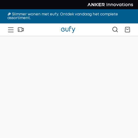
🎉 Slimmer wonen met eufy. Ontdek vandaag het complete
assortiment.