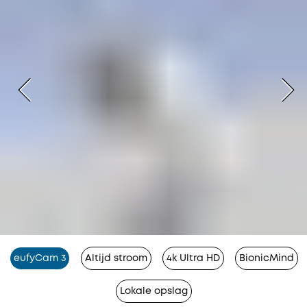
eufyCam 3
Altijd stroom
4k Ultra HD
BionicMind
Lokale opslag