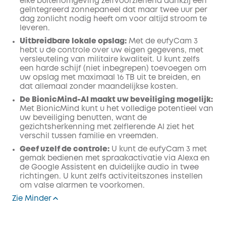
elke buitenomgeving zelfvoorzienend dankzij een
geïntegreerd zonnepaneel dat maar twee uur per
dag zonlicht nodig heeft om voor altijd stroom te
leveren.
Uitbreidbare lokale opslag:
Met de eufyCam 3
hebt u de controle over uw eigen gegevens, met
versleuteling van militaire kwaliteit. U kunt zelfs
een harde schijf (niet inbegrepen) toevoegen om
uw opslag met maximaal 16 TB uit te breiden, en
dat allemaal zonder maandelijkse kosten.
De BionicMind-AI maakt uw beveiliging mogelijk:
Met BionicMind kunt u het volledige potentieel van
uw beveiliging benutten, want de
gezichtsherkenning met zelflerende AI ziet het
verschil tussen familie en vreemden.
Geef uzelf de controle:
U kunt de eufyCam 3 met
gemak bedienen met spraakactivatie via Alexa en
de Google Assistent en duidelijke audio in twee
richtingen. U kunt zelfs activiteitszones instellen
om valse alarmen te voorkomen.
Zie Minder