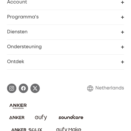
Account
Beveiliging
Bestellingen
Programma's
Baby
eufyCredits Beloningsprogramma
eufy Zakelijk
Diensten
Studentenkorting
Webportalbeveiliging
Ondersteuning
55+ korting
Smart Help-centrum
Ontdek
eufy affiliate programma
Informatie over garanties
eufy Merkverhaal
Afhandeling van een garantie
Contact
Netherlands
Bestelling annuleren
Blog
eufy Veiligheid
Vrienden doorverwijzen, beloningen krijgen