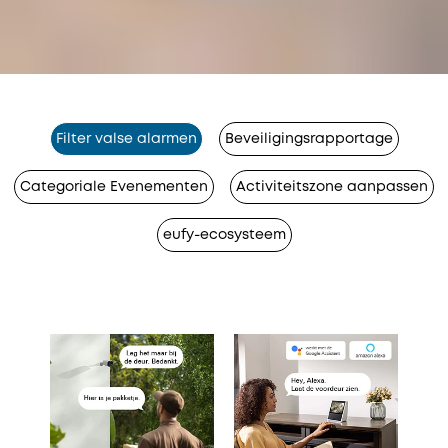
Filter valse alarmen
Beveiligingsrapportage
Categoriale Evenementen
Activiteitszone aanpassen
eufy-ecosysteem