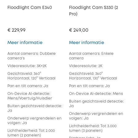
Floodlight Cam E340
Floodlight Cam S330 (2
Pro)
€ 229,99
€ 249,00
Floodlight Cam E340
Floodlight Cam 
Meer informatie
Meer informatie
Aantal camera’s: Dubbele
Aantal camera’s: Enkele
camera’s
camera
Videoresolutie: 3K+2K
Videoresolutie: 2K
Gezichtsveld: 360°
Gezichtsveld: 360°
Horizontaal, 120° Verticaal
Horizontaal, 130° Verticaal
Pan en tilt camera: Ja
Pan en tilt camera: Ja
On-Device AI-detectie:
On-Device AI-detectie: Mens
Mens/Voertuig/Huisdier
Buiten gezichtsveld detectie:
Buiten gezichtsveld detectie:
Ja
Ja
Onderwerp vergrendelen en
Onderwerp vergrendelen en
volgen: Ja
volgen: Ja
Lichthelderheid: Tot 3.000
Lichthelderheid: Tot 2.000
lumen (3 panelen)
lumen (2 panelen)