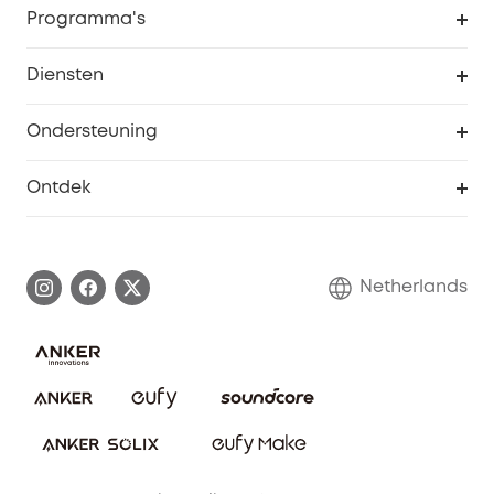
Programma's
Baby
eufyCredits Beloningsprogramma
eufy Zakelijk
Diensten
Studentenkorting
Webportalbeveiliging
Ondersteuning
55+ korting
Smart Help-centrum
Ontdek
eufy affiliate programma
Informatie over garanties
eufy Merkverhaal
Afhandeling van een garantie
Contact
Netherlands
Bestelling annuleren
Blog
eufy Veiligheid
Vrienden doorverwijzen, beloningen krijgen