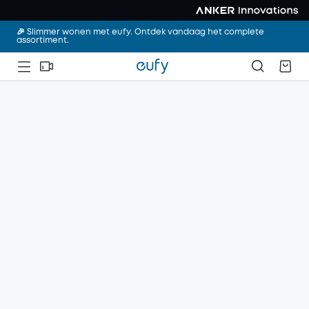
🎉 Slimmer wonen met eufy. Ontdek vandaag het complete
assortiment.