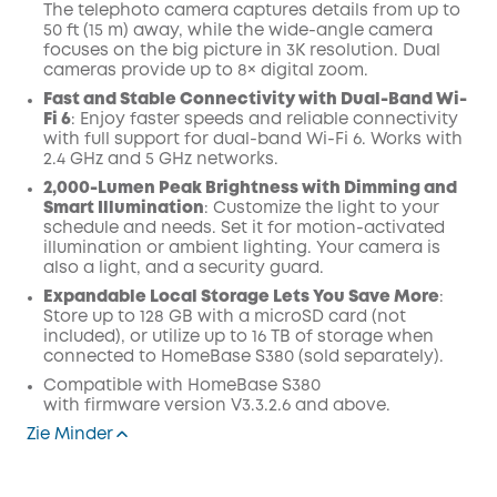
The telephoto camera captures details from up to
50 ft (15 m) away, while the wide-angle camera
focuses on the big picture in 3K resolution. Dual
cameras provide up to 8× digital zoom.
Fast and Stable Connectivity with Dual-Band Wi-
Fi 6
: Enjoy faster speeds and reliable connectivity
with full support for dual-band Wi-Fi 6. Works with
2.4 GHz and 5 GHz networks.
2,000-Lumen Peak Brightness with Dimming and
Smart Illumination
: Customize the light to your
schedule and needs. Set it for motion-activated
illumination or ambient lighting. Your camera is
also a light, and a security guard.
Expandable Local Storage Lets You Save More
:
Store up to 128 GB with a microSD card (not
included), or utilize up to 16 TB of storage when
connected to HomeBase S380 (sold separately).
Compatible with
HomeBase
S380
with
firmware
version V3.3.2.6 and above.
Zie Minder