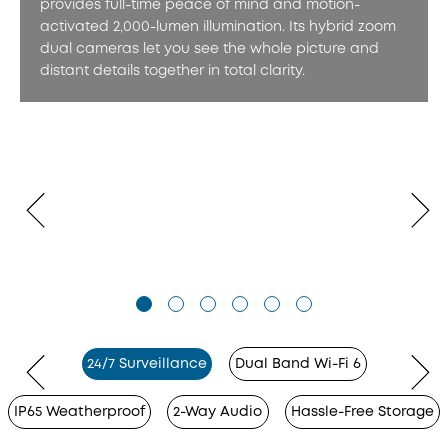
provides full-time peace of mind and motion-
activated 2,000-lumen illumination. Its hybrid zoom
dual cameras let you see the whole picture and
distant details together in total clarity.
24/7 Surveillance
Dual Band Wi-Fi 6
IP65 Weatherproof
2-Way Audio
Hassle-Free Storage