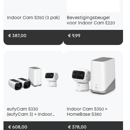
Indoor Cam S350 (3 pak)
Bevestigingsbeugel
voor Indoor Cam E220
€ 387,00
€ 9,99
eufyCam S330
Indoor Cam S350 +
(eufyCam 3) + Indoor
HomeBase S380
Cam S350
€ 608,00
€ 378,00