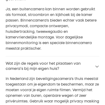
Ja, een buitencamera kan binnen worden gebruikt
als formaat, stroombron en kijkhoek bij de kamer
passen. Binnencamera's bieden echter vaak betere
privacymodi, compacte ontwerpen,
huisdiertracking, tweewegaudio en
kamervriendelijke montage. Voor dagelijkse
binnenmonitoring is een speciale binnencamera
meestal praktischer.
Wat zijn de regels voor het plaatsen van
camera's bij mijn eigen huis?
In Nederland zijn beveiligingscamera's thuis meestal
toegestaan om je eigendom te beschermen, maar ze
moeten vooral je eigen ruimte filmen. Vermijd het
opnemen van buren, openbare wegen of zeer
privéruimtes. Gebruik waar mogelijk privacy masking