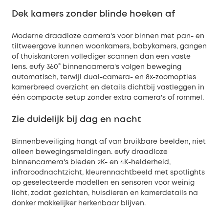
Dek kamers zonder blinde hoeken af
Moderne draadloze camera's voor binnen met pan- en
tiltweergave kunnen woonkamers, babykamers, gangen
of thuiskantoren vollediger scannen dan een vaste
lens. eufy 360° binnencamera's volgen beweging
automatisch, terwijl dual-camera- en 8x-zoomopties
kamerbreed overzicht en details dichtbij vastleggen in
één compacte setup zonder extra camera's of rommel.
Zie duidelijk bij dag en nacht
Binnenbeveiliging hangt af van bruikbare beelden, niet
alleen bewegingsmeldingen. eufy draadloze
binnencamera's bieden 2K- en 4K-helderheid,
infraroodnachtzicht, kleurennachtbeeld met spotlights
op geselecteerde modellen en sensoren voor weinig
licht, zodat gezichten, huisdieren en kamerdetails na
donker makkelijker herkenbaar blijven.