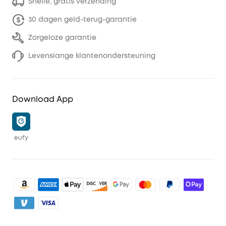
Snelle, gratis verzending
30 dagen geld-terug-garantie
Zorgeloze garantie
Levenslange klantenondersteuning
Download App
eufy