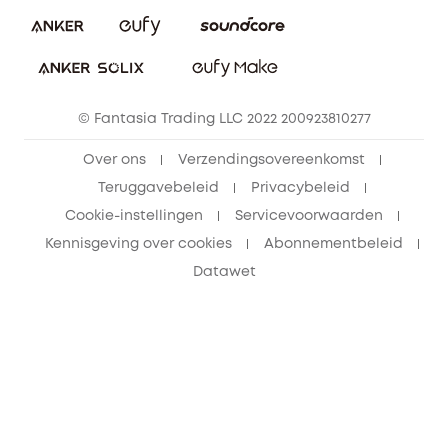
eufy Veiligheid
Vrienden doorverwijzen, beloningen krijgen
© Fantasia Trading LLC 2022 200923810277
Over ons
Verzendingsovereenkomst
Teruggavebeleid
Privacybeleid
Cookie-instellingen
Servicevoorwaarden
Kennisgeving over cookies
Abonnementbeleid
Datawet