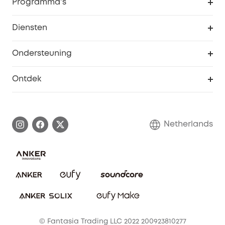
Programma's
Baby
eufyCredits Beloningsprogramma
eufy Zakelijk
Diensten
Studentenkorting
Webportalbeveiliging
Ondersteuning
55+ korting
Smart Help-centrum
Ontdek
eufy affiliate programma
Informatie over garanties
eufy Merkverhaal
Afhandeling van een garantie
Contact
Netherlands
Bestelling annuleren
Blog
eufy Veiligheid
Vrienden doorverwijzen, beloningen krijgen
© Fantasia Trading LLC 2022 200923810277