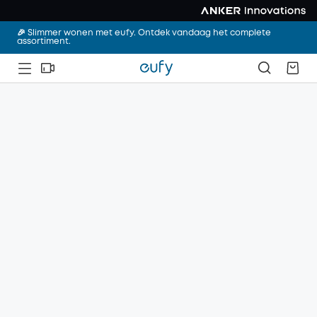
🎉 Slimmer wonen met eufy. Ontdek vandaag het complete
assortiment.