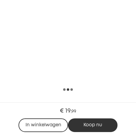
€ 19
,
99
In winkelwagen
Koop nu