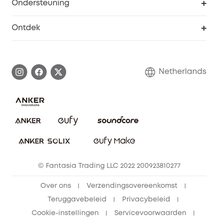
Ondersteuning
55+ korting
Smart Help-centrum
Ontdek
eufy affiliate programma
Informatie over garanties
eufy Merkverhaal
Afhandeling van een garantie
Contact
Netherlands
Bestelling annuleren
Blog
eufy Veiligheid
Vrienden doorverwijzen, beloningen krijgen
© Fantasia Trading LLC 2022 200923810277
Over ons
Verzendingsovereenkomst
Teruggavebeleid
Privacybeleid
Cookie-instellingen
Servicevoorwaarden