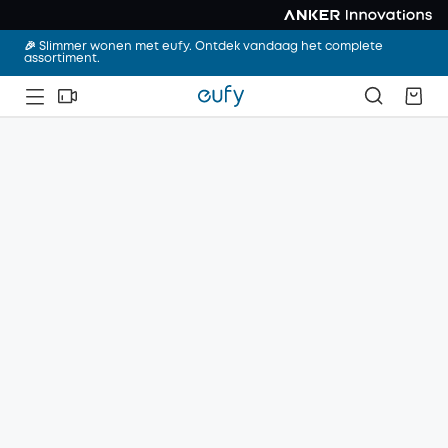
🎉 Slimmer wonen met eufy. Ontdek vandaag het complete
assortiment.