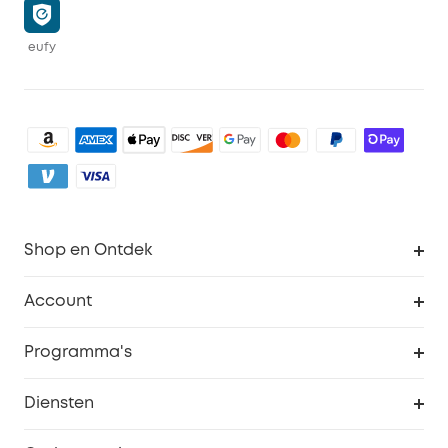
eufy
Shop en Ontdek
Schoon
Account
Beveiliging
Bestellingen
Programma's
Baby
eufyCredits Beloningsprogramma
eufy Zakelijk
Diensten
Studentenkorting
Webportalbeveiliging