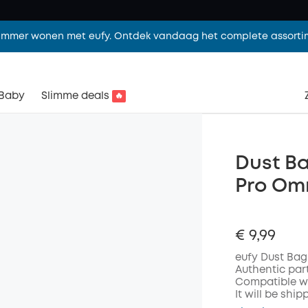
limmer wonen met eufy. Ontdek vandaag het complete assorti
Baby
Slimme deals
🔥
Dust Ba
Pro Om
€ 9,99
eufy Dust Bag
Authentic par
Compatible wi
It will be shi