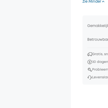
Zie Minder
Gemakkelij
Betrouwbar
Gratis, s
30 dagen
Probleem
Levensla