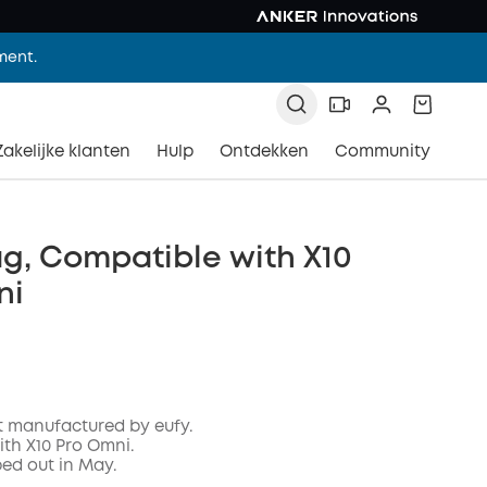
ment.
Zakelijke klanten
Hulp
Ontdekken
Community
g, Compatible with X10
ni
t manufactured by eufy.
th X10 Pro Omni.
pped out in May.