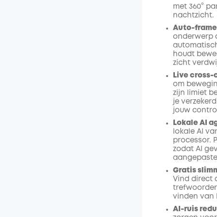
met 360° pan
nachtzicht.
Auto-frame
onderwerp d
automatisch
houdt beweg
zicht verdwi
Live cross-
om beweging
zijn limiet 
je verzeker
jouw contro
Lokale AI a
lokale AI v
processor.
zodat AI ge
aangepaste 
Gratis slim
Vind direct
trefwoorden 
vinden van 
AI-ruis redu