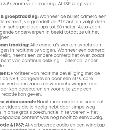
 & 8x zoom voor tracking. AI-ISP zorgt voor
 & groeptracking:
Wanneer de bullet camera een
etecteert, vergrendelt de PTZ zich en volgt deze
 in scherpe close-ups tot 50 meter. Auto-zoom
ende onderwerpen in beeld totdat ze uit het
jnen.
cam tracking:
Alle camera's werken synchroon
en in realtime te volgen. Wanneer een camera
bereikt, neemt een andere camera het over, zodat
d bent van continue dekking – allemaal onder
le.
gent:
Profiteer van realtime beveiliging met de
an de NVR, aangedreven door een 6T/8-core
 Pas verboden zones en waarschuwingen aan,
vaar kan detecteren en voor elke zone een
reactie kan geven.
me video search:
Nooit meer eindeloos scrollen!
 de video's die je nodig hebt door simpelweg
in onze gratis zoekfunctie in te voeren – het
bepaalde content was nog nooit zo eenvoudig.
ctie & IP67:
AI-verbeterde audio en een windkap