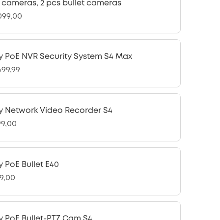
 cameras, 2 pcs bullet cameras
.099,00
y PoE NVR Security System S4 Max
499,99
y Network Video Recorder S4
99,00
y PoE Bullet E40
49,00
y PoE Bullet-PTZ Cam S4