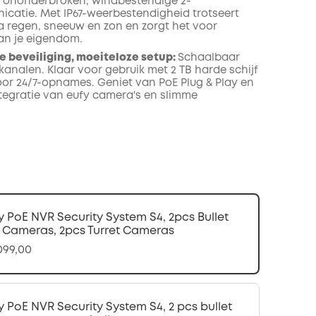
 ononderbroken, windbestendige 2-
atie. Met IP67-weerbestendigheid trotseert
 regen, sneeuw en zon en zorgt het voor
an je eigendom.
e beveiliging, moeiteloze setup:
Schaalbaar
 kanalen. Klaar voor gebruik met 2 TB harde schijf
voor 24/7-opnames. Geniet van PoE Plug & Play en
tegratie van eufy camera's en slimme
.
y PoE NVR Security System S4, 2pcs Bullet
 Cameras, 2pcs Turret Cameras
.099,00
y PoE NVR Security System S4, 2 pcs bullet