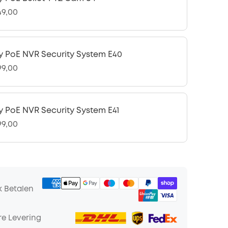
49,00
y PoE NVR Security System E40
99,00
y PoE NVR Security System E41
99,00
k Betalen
e Levering