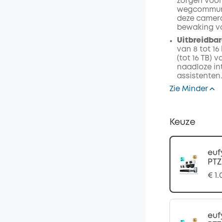
zorgen voor
wegcommunic
deze camera
bewaking v
Uitbreidbar
van 8 tot 16
(tot 16 TB) 
naadloze in
assistenten
Zie Minder
Keuze
euf
PTZ
€ 1
euf