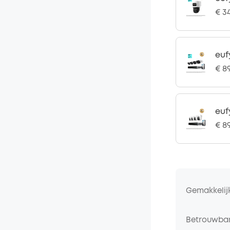
€ 3
euf
€ 8
euf
€ 8
Gemakkelij
Betrouwbar