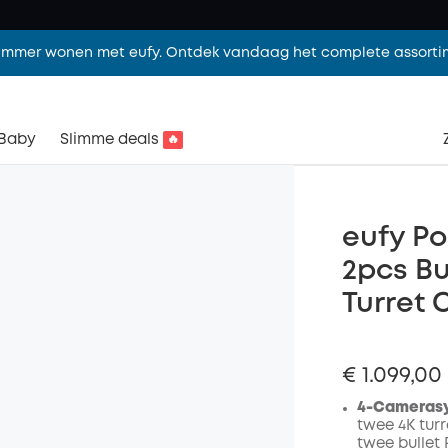
limmer wonen met eufy. Ontdek vandaag het complete assorti
Baby
Slimme deals
🔥
eufy Po
2pcs Bu
Turret
€ 1.099,00
4-Cameras
twee 4K turr
twee bullet