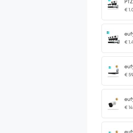
PTZ
€ 1
euf
€ 1.
euf
€ 5
euf
€ 1
euf