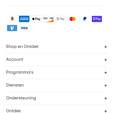
Shop en Ontdek
Schoon
Account
Beveiliging
Bestellingen
Programma's
Baby
eufyCredits Beloningsprogramma
eufy Zakelijk
Diensten
Studentenkorting
Webportalbeveiliging
Ondersteuning
55+ korting
Smart Help-centrum
Ontdek