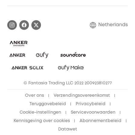
eufy affiliate programma
Informatie over garanties
eufy Merkverhaal
Afhandeling van een garantie
Contact
Netherlands
Bestelling annuleren
Blog
eufy Veiligheid
Vrienden doorverwijzen, beloningen krijgen
© Fantasia Trading LLC 2022 200923810277
Over ons
Verzendingsovereenkomst
Teruggavebeleid
Privacybeleid
Cookie-instellingen
Servicevoorwaarden
Kennisgeving over cookies
Abonnementbeleid
Datawet