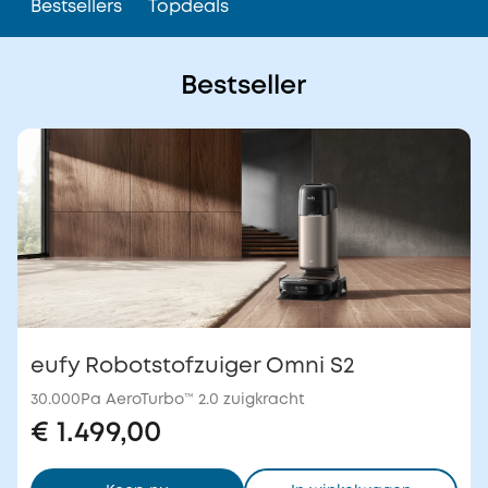
Bestsellers
Topdeals
Bestseller
eufy Robotstofzuiger Omni S2
30.000Pa AeroTurbo™ 2.0 zuigkracht
€ 1.499,00