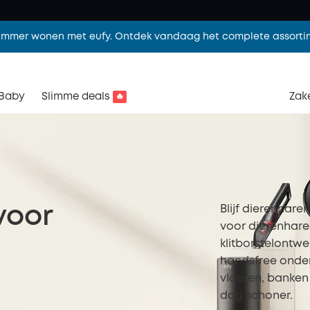
limmer wonen met eufy. Ontdek vandaag het complete assorti
Baby
Slimme deals
Zake
🔥
Blijf dierenhare
voor
voor dierenharen
klitborstelontw
handsfree onder
vloeren, banken 
dag schoner.