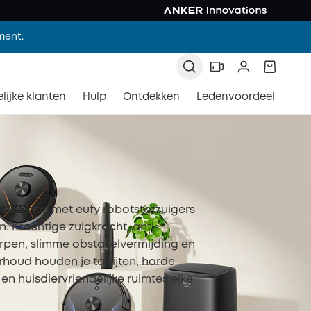
ment.
lijke klanten
Hulp
Ontdekken
Ledenvoordeel
n de baas met eufy robotstofzuigers
. Krachtige zuigkracht, anti-
erpen, slimme obstakelvermijding en
houd houden je tapijten, harde
en huisdiervriendelijke ruimtes elke