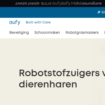
🎉 S
Built with Care
Beveiliging
Schoonmaken
Robotgrasmaaiers
Robotstofzuigers 
dierenharen