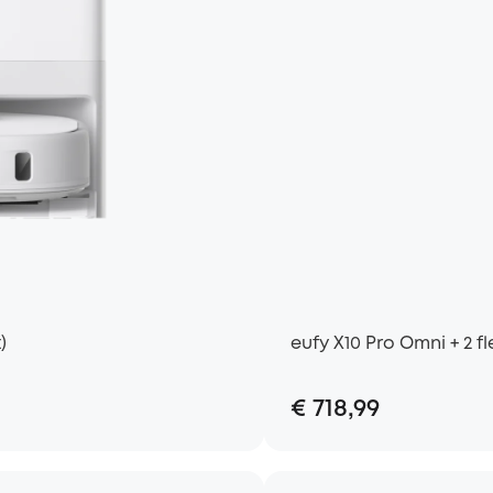
)
eufy X10 Pro Omni + 2 f
€ 718,99