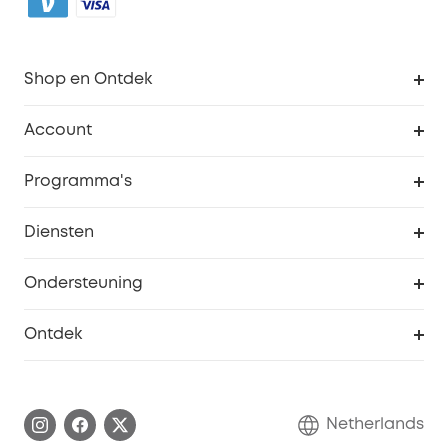
Shop en Ontdek
Schoon
Account
Beveiliging
Bestellingen
Programma's
Baby
eufyCredits Beloningsprogramma
eufy Zakelijk
Diensten
Studentenkorting
Webportalbeveiliging
Ondersteuning
55+ korting
Smart Help-centrum
Ontdek
eufy affiliate programma
Informatie over garanties
eufy Merkverhaal
Afhandeling van een garantie
Contact
Netherlands