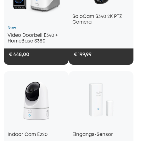
SoloCam S340 2K PTZ
Camera
New
Video Doorbell E340 +
HomeBase S380
€ 448,00
€ 199,99
Indoor Cam E220
Eingangs-Sensor