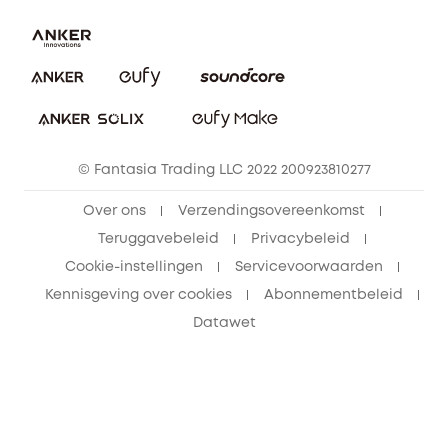
Bestelling annuleren
Blog
eufy Veiligheid
Vrienden doorverwijzen, beloningen krijgen
© Fantasia Trading LLC 2022 200923810277
Over ons
Verzendingsovereenkomst
Teruggavebeleid
Privacybeleid
Cookie-instellingen
Servicevoorwaarden
Kennisgeving over cookies
Abonnementbeleid
Datawet