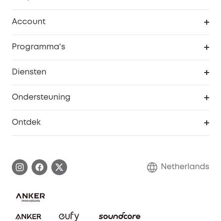
Schoon
Account
Beveiliging
Bestellingen
Programma's
Baby
eufyCredits Beloningsprogramma
eufy Zakelijk
Diensten
Studentenkorting
Webportalbeveiliging
Ondersteuning
55+ korting
Smart Help-centrum
Ontdek
eufy affiliate programma
Informatie over garanties
eufy Merkverhaal
Afhandeling van een garantie
Contact
Netherlands
Bestelling annuleren
Blog
eufy Veiligheid