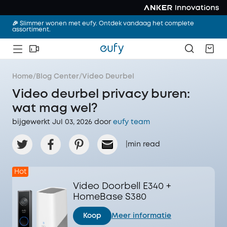
🎉 Slimmer wonen met eufy. Ontdek vandaag het complete
assortiment.
Home
/
Blog Center
/
Video Deurbel
Video deurbel privacy buren:
wat mag wel?
bijgewerkt Jul 03, 2026 door‌
eufy team
|
min read
Hot
Video Doorbell E340 +
HomeBase S380
Koop
Meer informatie