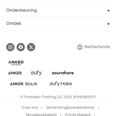
Studentenkorting
Webportalbeveiliging
Ondersteuning
55+ korting
Smart Help-centrum
Ontdek
eufy affiliate programma
Informatie over garanties
eufy Merkverhaal
Afhandeling van een garantie
Contact
Netherlands
Bestelling annuleren
Blog
eufy Veiligheid
Vrienden doorverwijzen, beloningen krijgen
© Fantasia Trading LLC 2022 200923810277
Over ons
Verzendingsovereenkomst
Teruggavebeleid
Privacybeleid