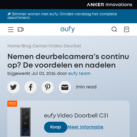
🎉 Slimmer wonen met eufy. Ontdek vandaag het complete
assortiment.
Home
/
Blog Center
/
Video Deurbel
Nemen deurbelcamera’s continu
op? De voordelen en nadelen
bijgewerkt Jul 03, 2026 door‌
eufy team
|
min read
Hot
eufy Video Doorbell C31
Koop
Meer informatie