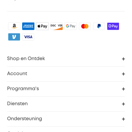
Shop en Ontdek
Schoon
Account
Beveiliging
Bestellingen
Programma's
Baby
eufyCredits Beloningsprogramma
eufy Zakelijk
Diensten
Studentenkorting
Webportalbeveiliging
Ondersteuning
55+ korting
Smart Help-centrum