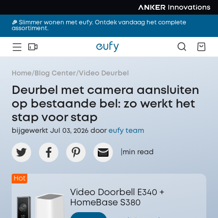
🎉 Slimmer wonen met eufy. Ontdek vandaag het complete
assortiment.
Home
/
Blog Center
/
Video Deurbel
Deurbel met camera aansluiten
op bestaande bel: zo werkt het
stap voor stap
bijgewerkt Jul 03, 2026 door‌
eufy team
|
min read
Hot
Video Doorbell E340 +
HomeBase S380