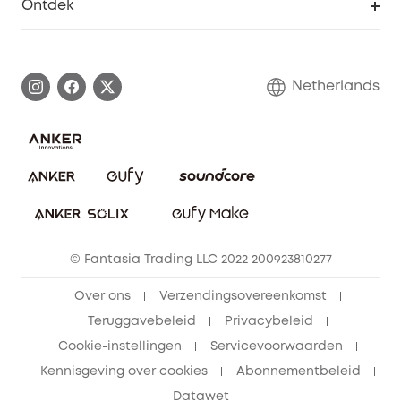
Ontdek
eufy affiliate programma
Informatie over garanties
eufy Merkverhaal
Afhandeling van een garantie
Contact
Netherlands
Bestelling annuleren
Blog
eufy Veiligheid
Vrienden doorverwijzen, beloningen krijgen
© Fantasia Trading LLC 2022 200923810277
Over ons
Verzendingsovereenkomst
Teruggavebeleid
Privacybeleid
Cookie-instellingen
Servicevoorwaarden
Kennisgeving over cookies
Abonnementbeleid
Datawet