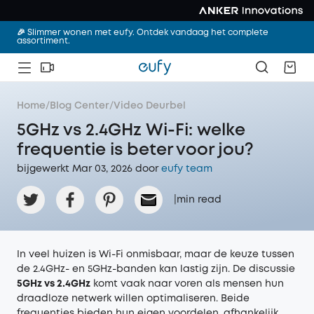
🎉 Slimmer wonen met eufy. Ontdek vandaag het complete
assortiment.
Home
/
Blog Center
/
Video Deurbel
5GHz vs 2.4GHz Wi-Fi: welke
frequentie is beter voor jou?
bijgewerkt Mar 03, 2026 door‌
eufy team
|
min read
In veel huizen is Wi-Fi onmisbaar, maar de keuze tussen
de 2.4GHz- en 5GHz-banden kan lastig zijn. De discussie
5GHz vs 2.4GHz
komt vaak naar voren als mensen hun
draadloze netwerk willen optimaliseren. Beide
frequenties bieden hun eigen voordelen, afhankelijk