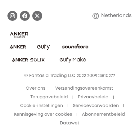
Afhandeling van een garantie
Contact
Netherlands
Bestelling annuleren
Blog
eufy Veiligheid
Vrienden doorverwijzen, beloningen krijgen
© Fantasia Trading LLC 2022 200923810277
Over ons
Verzendingsovereenkomst
Teruggavebeleid
Privacybeleid
Cookie-instellingen
Servicevoorwaarden
Kennisgeving over cookies
Abonnementbeleid
Datawet