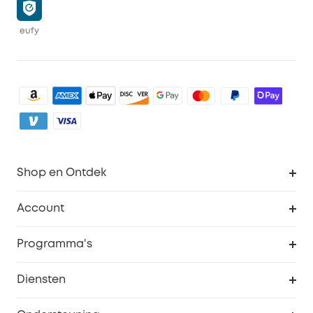
eufy
Shop en Ontdek
Schoon
Account
Beveiliging
Bestellingen
Programma's
Baby
eufyCredits Beloningsprogramma
eufy Zakelijk
Diensten
Studentenkorting
Webportalbeveiliging