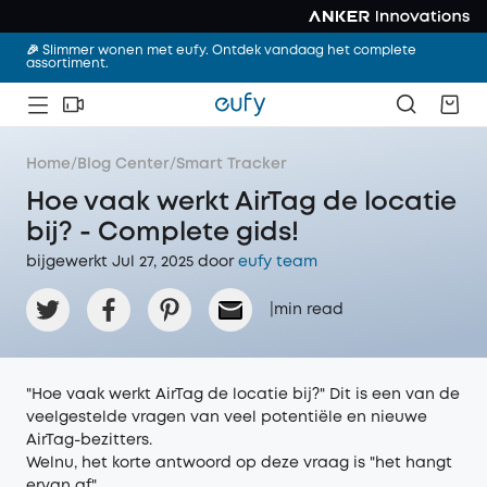
🎉 Slimmer wonen met eufy. Ontdek vandaag het complete
assortiment.
Home
/
Blog Center
/
Smart Tracker
Hoe vaak werkt AirTag de locatie
bij? - Complete gids!
bijgewerkt Jul 27, 2025 door‌
eufy team
|
min read
"Hoe vaak werkt AirTag de locatie bij?" Dit is een van de
veelgestelde vragen van veel potentiële en nieuwe
AirTag-bezitters.
Welnu, het korte antwoord op deze vraag is "het hangt
ervan af".