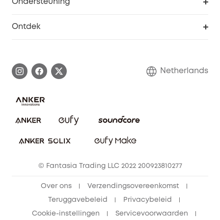
Ondersteuning
55+ korting
Smart Help-centrum
Ontdek
eufy affiliate programma
Informatie over garanties
eufy Merkverhaal
Afhandeling van een garantie
Contact
Netherlands
Bestelling annuleren
Blog
eufy Veiligheid
Vrienden doorverwijzen, beloningen krijgen
© Fantasia Trading LLC 2022 200923810277
Over ons
Verzendingsovereenkomst
Teruggavebeleid
Privacybeleid
Cookie-instellingen
Servicevoorwaarden