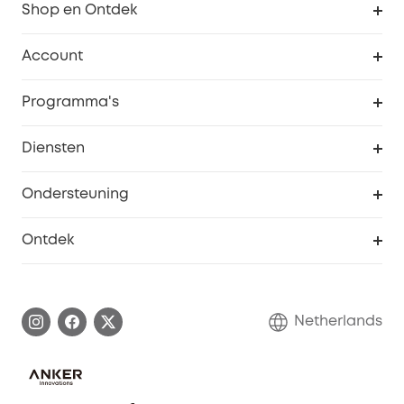
Shop en Ontdek
Schoon
Account
Beveiliging
Bestellingen
Programma's
Baby
eufyCredits Beloningsprogramma
eufy Zakelijk
Diensten
Studentenkorting
Webportalbeveiliging
Ondersteuning
55+ korting
Smart Help-centrum
Ontdek
eufy affiliate programma
Informatie over garanties
eufy Merkverhaal
Afhandeling van een garantie
Contact
Netherlands
Bestelling annuleren
Blog
eufy Veiligheid