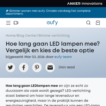
🎉 Slimmer wonen met eufy. Ontdek vandaag het complete
assortiment.
Home
/
Blog Center
/
Slimme verlichting
Hoe lang gaan LED lampen mee?
Vergelijk en kies de beste optie
bijgewerkt Mar 03, 2026 door‌
eufy team
|
min read
Hoe lang gaan LED
lampen mee
en zijn ze echt zo
duurzaam als vaak wordt gezegd? LED-verlichting
staat bekend om haar lange levensduur en
energiezuinigheid, maar in de praktijk kunnen de
resultaten verschillen. De levensduur van een LED-lamp