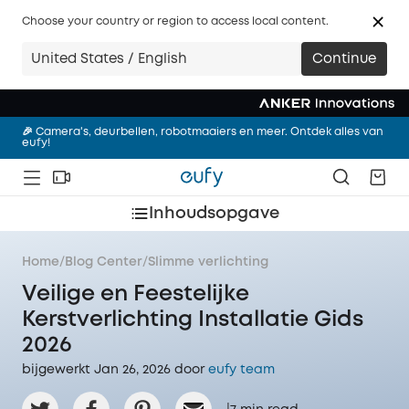
Choose your country or region to access local content.
🎉 Slimmer wonen met eufy. Ontdek vandaag het complete
United States / English
Continue
assortiment.
🎉 Nieuw! eufy Robotstofzuiger Omni S2，Shop nu!
🎉 Camera's, deurbellen, robotmaaiers en meer. Ontdek alles van
eufy!
🎉 Slimmer wonen met eufy. Ontdek vandaag het complete
assortiment.
Inhoudsopgave
🎉 Nieuw! eufy Robotstofzuiger Omni S2，Shop nu!
Home
/
Blog Center
/
Slimme verlichting
Veilige en Feestelijke
Kerstverlichting Installatie Gids
2026
bijgewerkt Jan 26, 2026 door‌
eufy team