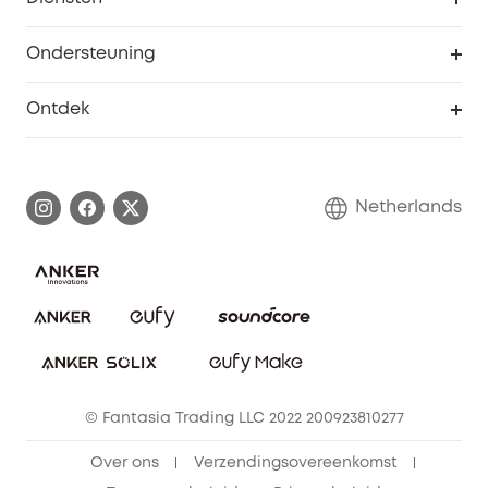
Studentenkorting
Webportalbeveiliging
Ondersteuning
55+ korting
Smart Help-centrum
Ontdek
eufy affiliate programma
Informatie over garanties
eufy Merkverhaal
Afhandeling van een garantie
Contact
Netherlands
Bestelling annuleren
Blog
eufy Veiligheid
Vrienden doorverwijzen, beloningen krijgen
© Fantasia Trading LLC 2022 200923810277
Over ons
Verzendingsovereenkomst