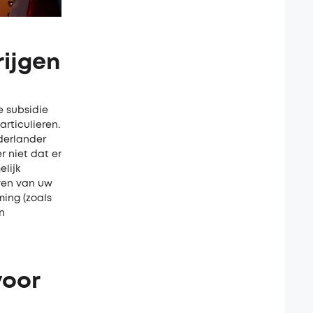
rijgen
e subsidie
rticulieren.
derlander
 niet dat er
lijk
even van uw
ing (zoals
n
voor