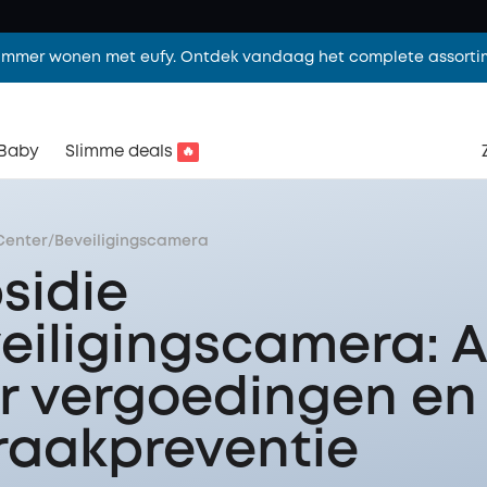
limmer wonen met eufy. Ontdek vandaag het complete assorti
Baby
Slimme deals
🔥
Center
/
Beveiligingscamera
sidie
eiligingscamera: A
r vergoedingen en
raakpreventie