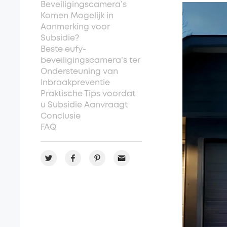
Beveiligingscamera’s
Komen Mogelijk in
Aanmerking voor
Subsidie?
Beste eufy-
beveiligingscamera’s ter
Ondersteuning van
Inbraakpreventie
Praktische Tips voordat
u Subsidie Aanvraagt
Conclusie
FAQ