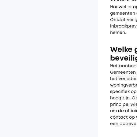
Hoewel er o
gemeenten e
Omdat veilig
inbraakprev
nemen.
Welke 
beveil
Het aanbod v
Gemeenten z
het verleden
woningverbe
specifiek o
hoog zijn. 
principe 'wi
om de offic
contact op 
een actieve 