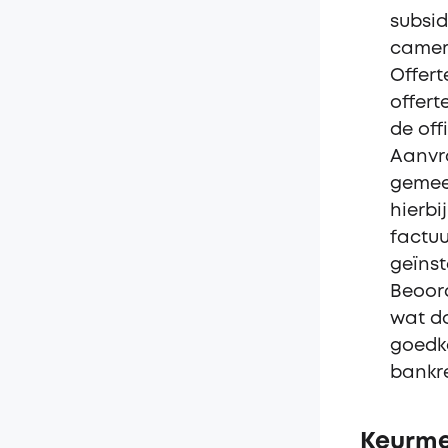
subsid
camera
Offert
offert
de off
Aanvra
gemeen
hierbi
factuu
geïnst
Beoor
wat do
goedke
bankre
Keurme