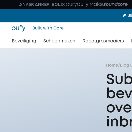
🎉 S
Built with Care
Beveiliging
Schoonmaken
Robotgrasmaaiers
Home
/
Blog 
Sub
bev
ove
inb