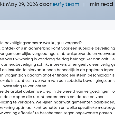
kt May 29, 2026 door‌
eufy team
min read
|
die beveiligingscamera: Wat krijgt u vergoed?
: Ontdek of u in aanmerking komt voor een subsidie beveiligin
over gemeentelijke vergoedingen, inbraakpreventie en voorwaa
gen van uw woning is vandaag de dag belangrijker dan ooit. E
 camerabeveiliging schrikt inbrekers af en geeft u een veilig g
en installatie hiervan kunnen behoorlijk in de papieren lopen.
n vragen zich daarom af of er financiële steun beschikbaar is
 lokale instanties in de vorm van een subsidie beveiligingsca
investering te verlichten.
breide artikel duiken we diep in de wereld van vergoedingen, l
en de stappen die u kunt ondernemen om de kosten voor
iliging te verlagen. We kijken naar wat gemeenten aanbieden
zekering optimaal kunt benutten en welke specifieke maatrege
uw woning effectief te beschermen tegen ongewenste gasten.