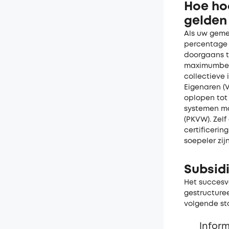
Hoe ho
gelden
Als uw geme
percentage 
doorgaans t
maximumbedr
collectieve 
Eigenaren (
oplopen tot 
systemen mo
(PKVW). Zel
certificeri
soepeler zi
Subsid
Het succesv
gestructure
volgende st
Inform