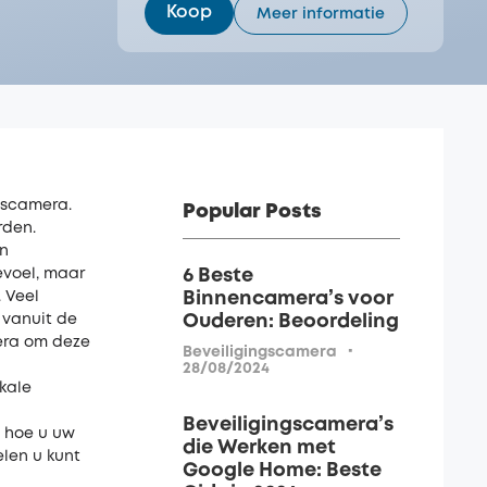
Koop
Meer informatie
gscamera.
Popular Posts
rden.
en
evoel, maar
6 Beste
 Veel
Binnencamera’s voor
 vanuit de
Ouderen: Beoordeling
mera om deze
·
Beveiligingscamera
28/08/2024
okale
Beveiligingscamera’s
, hoe u uw
die Werken met
len u kunt
Google Home: Beste