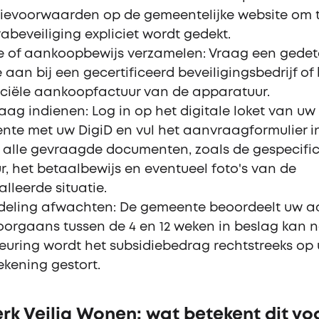
ievoorwaarden op de gemeentelijke website om t
beveiliging expliciet wordt gedekt.
e of aankoopbewijs verzamelen: Vraag een gedet
e aan bij een gecertificeerd beveiligingsbedrijf o
iciële aankoopfactuur van de apparatuur.
ag indienen: Log in op het digitale loket van uw
te met uw DigiD en vul het aanvraagformulier i
j alle gevraagde documenten, zoals de gespecifi
r, het betaalbewijs en eventueel foto's van de
alleerde situatie.
deling afwachten: De gemeente beoordeelt uw a
orgaans tussen de 4 en 12 weken in beslag kan n
uring wordt het subsidiebedrag rechtstreeks op
kening gestort.
rk Veilig Wonen: wat betekent dit vo