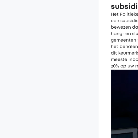
subsid
Het Politiek
een subsidi
bewezen dat
hang- en slu
gemeenten s
het behalen 
dit keurmer
meeste inbo
20% op uw m