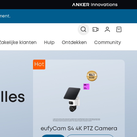
ment.
Zakelijke klanten
Hulp
Ontdekken
Community
Hot
lles
eufyCam S4 4K PTZ Camera