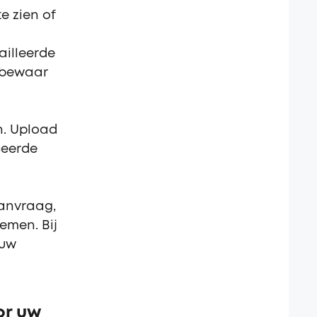
e zien of
ailleerde
f bewaar
n. Upload
ceerde
anvraag,
emen. Bij
 uw
or uw