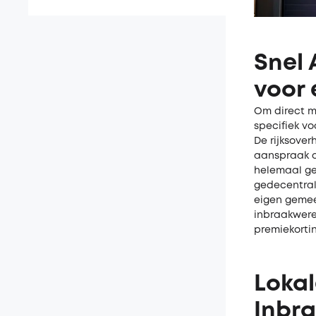
Snel 
voor 
Om direct me
specifiek vo
De rijksove
aanspraak o
helemaal ge
gedecentrali
eigen gemee
inbraakweren
premiekorti
Lokal
Inbr