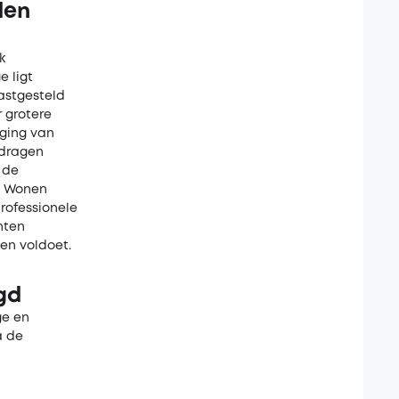
den
k
e ligt
astgesteld
 grotere
iging van
edragen
 de
ig Wonen
rofessionele
nten
en voldoet.
gd
ge en
a de