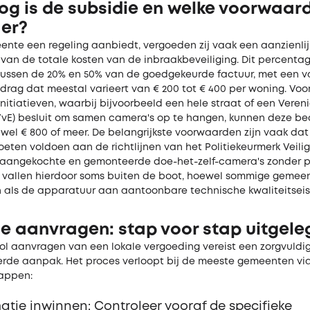
og is de subsidie en welke voorwaar
 er?
ente een regeling aanbiedt, vergoeden zij vaak een aanzienlij
van de totale kosten van de inbraakbeveiliging. Dit percentag
ussen de 20% en 50% van de goedgekeurde factuur, met een v
ag dat meestal varieert van € 200 tot € 400 per woning. Voor
initiatieven, waarbij bijvoorbeeld een hele straat of een Veren
VvE) besluit om samen camera's op te hangen, kunnen deze b
wel € 800 of meer. De belangrijkste voorwaarden zijn vaak dat
eten voldoen aan de richtlijnen van het Politiekeurmerk Veil
f aangekochte en gemonteerde doe-het-zelf-camera's zonder p
ng vallen hierdoor soms buiten de boot, hoewel sommige gemee
jn als de apparatuur aan aantoonbare technische kwaliteitseis
ie aanvragen: stap voor stap uitgele
ol aanvragen van een lokale vergoeding vereist een zorgvuldi
erde aanpak. Het proces verloopt bij de meeste gemeenten vi
appen:
atie inwinnen: Controleer vooraf de specifieke