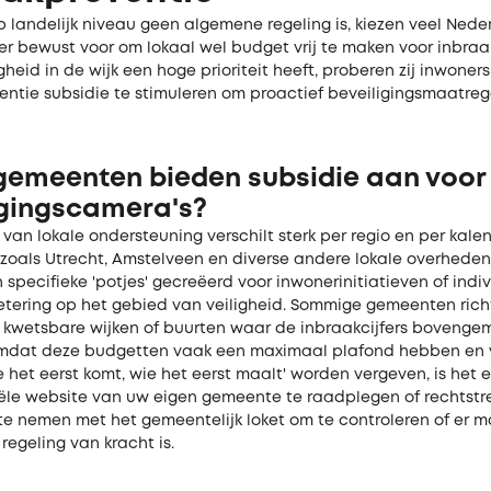
p landelijk niveau geen algemene regeling is, kiezen veel Nede
r bewust voor om lokaal wel budget vrij te maken voor inbraa
heid in de wijk een hoge prioriteit heeft, proberen zij inwoner
entie subsidie te stimuleren om proactief beveiligingsmaatreg
gemeenten bieden subsidie aan voor
igingscamera's?
an lokale ondersteuning verschilt sterk per regio en per kalen
oals Utrecht, Amstelveen en diverse andere lokale overhede
 specifieke 'potjes' gecreëerd voor inwonerinitiatieven of indi
tering op het gebied van veiligheid. Sommige gemeenten rich
p kwetsbare wijken of buurten waar de inbraakcijfers bovenge
Omdat deze budgetten vaak een maximaal plafond hebben en 
e het eerst komt, wie het eerst maalt' worden vergeven, is het 
iële website van uw eigen gemeente te raadplegen of rechtstr
te nemen met het gemeentelijk loket om te controleren of er 
regeling van kracht is.