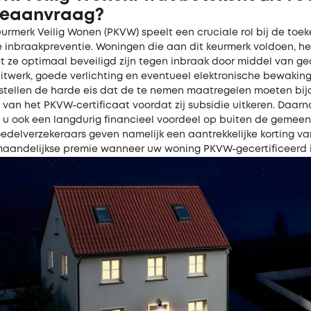
ieaanvraag?
eurmerk Veilig Wonen (PKVW) speelt een cruciale rol bij de toe
e inbraakpreventie. Woningen die aan dit keurmerk voldoen, 
 ze optimaal beveiligd zijn tegen inbraak door middel van gec
itwerk, goede verlichting en eventueel elektronische bewaking
tellen de harde eis dat de te nemen maatregelen moeten bi
van het PKVW-certificaat voordat zij subsidie uitkeren. Daarn
k u ook een langdurig financieel voordeel op buiten de gemeen
edelverzekeraars geven namelijk een aantrekkelijke korting va
aandelijkse premie wanneer uw woning PKVW-gecertificeerd i