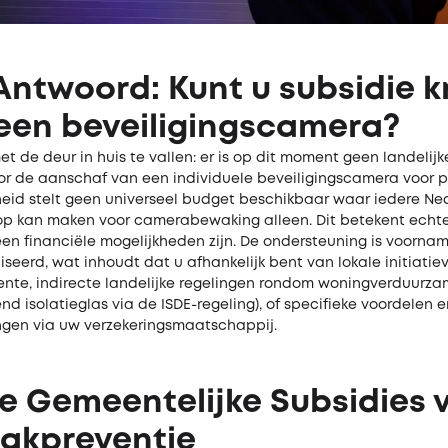
Antwoord: Kunt u subsidie k
een beveiligingscamera?
t de deur in huis te vallen: er is op dit moment geen landelijk
or de aanschaf van een individuele beveiligingscamera voor pa
rheid stelt geen universeel budget beschikbaar waar iedere Ne
p kan maken voor camerabewaking alleen. Dit betekent echter
en financiële mogelijkheden zijn. De ondersteuning is voorname
seerd, wat inhoudt dat u afhankelijk bent van lokale initiati
nte, indirecte landelijke regelingen rondom woningverduurzam
d isolatieglas via de ISDE-regeling), of specifieke voordelen e
ngen via uw verzekeringsmaatschappij.
e Gemeentelijke Subsidies 
aakpreventie