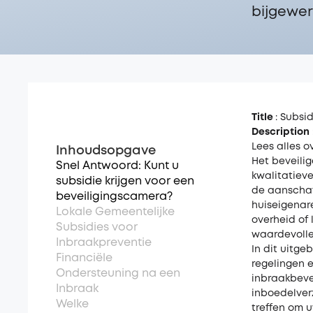
bijgewer
Title
: Subsi
Description
Lees alles 
Inhoudsopgave
Het beveili
Snel Antwoord: Kunt u
kwalitatieve
subsidie krijgen voor een
de aanschaf 
beveiligingscamera?
huiseigenare
Lokale Gemeentelijke
overheid of
Subsidies voor
waardevolle 
Inbraakpreventie
In dit uitge
Financiële
regelingen 
Ondersteuning na een
inbraakbeve
Inbraak
inboedelver
Welke
treffen om 