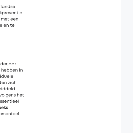
rlandse
kpreventie.
s met een
elen te
derjaar.
n hebben in
viduele
ten zich
middeld
volgens het
essentieel
eeks
momenteel