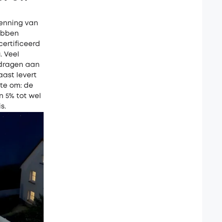
kenning van
hebben
ertificeerd
. Veel
jdragen aan
aast levert
te om: de
n 5% tot wel
s.