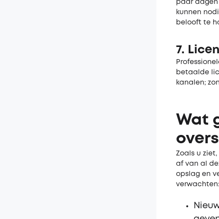
paar dagen 
kunnen nodig
belooft te 
7. Lice
Professione
betaalde lic
kanalen; zo
Wat g
overs
Zoals u zie
af van al de
opslag en ve
verwachten
Nieuw