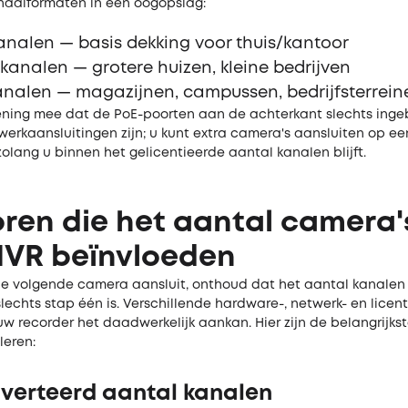
naalformaten in één oogopslag:
analen — basis dekking voor thuis/kantoor
 kanalen — grotere huizen, kleine bedrijven
analen — magazijnen, campussen, bedrijfsterrein
ening mee dat de PoE-poorten aan de achterkant slechts in
erkaansluitingen zijn; u kunt extra camera's aansluiten op ee
olang u binnen het gelicentieerde aantal kanalen blijft.
ren die het aantal camera'
NVR beïnvloeden
ie volgende camera aansluit, onthoud dat het aantal kanalen
lechts stap één is. Verschillende hardware-, netwerk- en licent
w recorder het daadwerkelijk aankan. Hier zijn de belangrijkst
leren:
dverteerd aantal kanalen