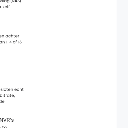
slag (NAS)
uzelf
en achter
 1, 4 of 16
sloten echt
bitrate,
nde
NVR's