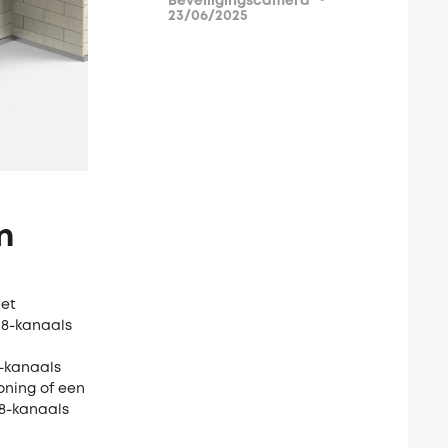
·
Beveiligingscamera
23/06/2025
n
het
 8-kanaals
6-kanaals
oning of een
128-kanaals