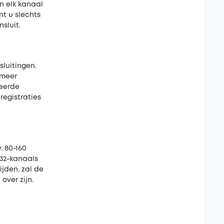
n elk kanaal
nt u slechts
sluit.
luitingen.
 meer
ieerde
registraties
. 80-160
 32-kanaals
ijden, zal de
over zijn.
t