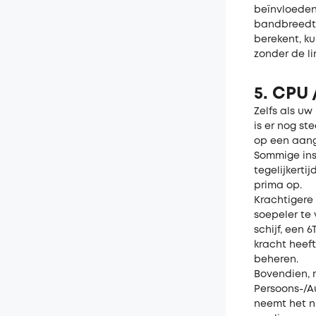
beïnvloeden
bandbreedte
berekent, k
zonder de li
5. CPU
Zelfs als u
is er nog st
op een aang
Sommige ins
tegelijkerti
prima op.
Krachtigere 
soepeler te
schijf, een
kracht heeft
beheren.
Bovendien, 
Persoons-/A
neemt het ni