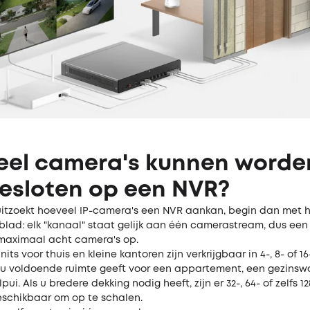
eel camera's kunnen worde
esloten op een NVR?
itzoekt hoeveel IP-camera's een NVR aankan, begin dan met 
blad: elk "kanaal" staat gelijk aan één camerastream, dus een
aximaal acht camera's op.
its voor thuis en kleine kantoren zijn verkrijgbaar in 4-, 8- of 1
t u voldoende ruimte geeft voor een appartement, een gezinsw
pui. Als u bredere dekking nodig heeft, zijn er 32-, 64- of zelfs 
eschikbaar om op te schalen.