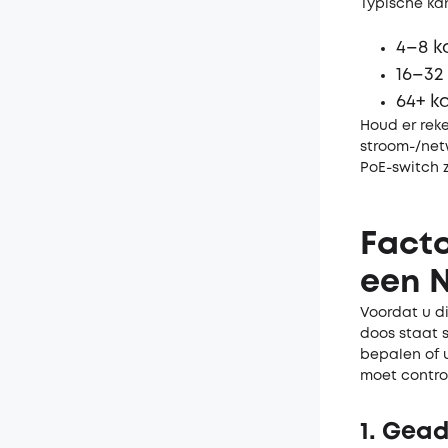
Typische ka
4–8 k
16–32
64+ k
Houd er rek
stroom-/netw
PoE-switch z
Facto
een 
Voordat u d
doos staat s
bepalen of u
moet contro
1. Gea