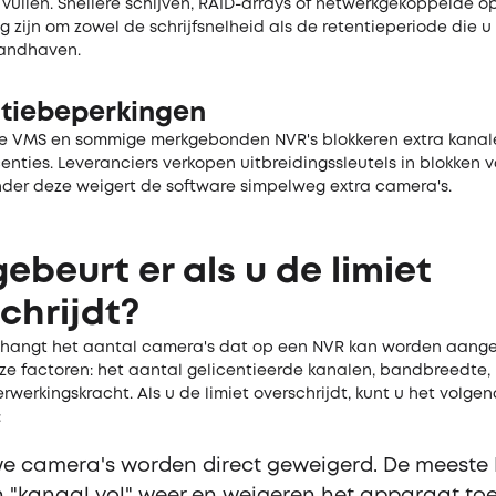
vullen. Snellere schijven, RAID-arrays of netwerkgekoppelde op
 zijn om zowel de schrijfsnelheid als de retentieperiode die u 
handhaven.
ntiebeperkingen
le VMS en sommige merkgebonden NVR's blokkeren extra kanal
enties. Leveranciers verkopen uitbreidingssleutels in blokken van
nder deze weigert de software simpelweg extra camera's.
ebeurt er als u de limiet
chrijdt?
t, hangt het aantal camera's dat op een NVR kan worden aange
ze factoren: het aantal gelicentieerde kanalen, bandbreedte, 
rwerkingskracht. Als u de limiet overschrijdt, kunt u het volge
:
e camera's worden direct geweigerd. De meeste 