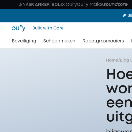
🎉 S
Built with Care
Beveiliging
Schoonmaken
Robotgrasmaaiers
Home
/
Blog 
Hoe
wor
een
uit