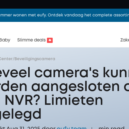
limmer wonen met eufy. Ontdek vandaag het complete assorti
Baby
Slimme deals
Zake
🔥
Center
/
Beveiligingscamera
veel camera's ku
den aangesloten 
 NVR? Limieten
gelegd