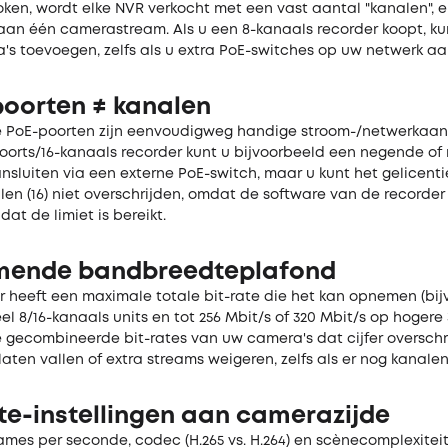
ken, wordt elke NVR verkocht met een vast aantal "kanalen", e
 aan één camerastream. Als u een 8-kanaals recorder koopt, ku
s toevoegen, zelfs als u extra PoE-switches op uw netwerk aan
poorten ≠ kanalen
PoE-poorten zijn eenvoudigweg handige stroom-/netwerkaans
oorts/16-kanaals recorder kunt u bijvoorbeeld een negende of
nsluiten via een externe PoE-switch, maar u kunt het gelicent
en (16) niet overschrijden, omdat de software van de recorder 
dat de limiet is bereikt.
omende bandbreedteplafond
r heeft een maximale totale bit-rate die het kan opnemen (bijv
el 8/16-kanaals units en tot 256 Mbit/s of 320 Mbit/s op hogere
de gecombineerde bit-rates van uw camera's dat cijfer overschr
aten vallen of extra streams weigeren, zelfs als er nog kanalen 
ate-instellingen aan camerazijde
rames per seconde, codec (H.265 vs. H.264) en scènecomplexitei