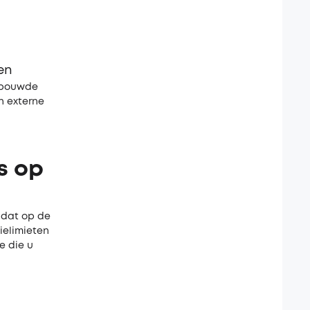
en
gebouwde
n externe
s op
 dat op de
ielimieten
e die u