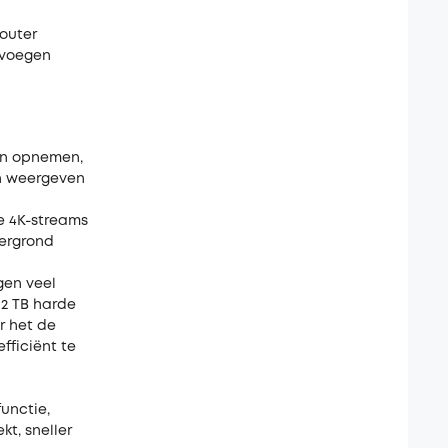
outer
evoegen
an opnemen,
en weergeven
e 4K-streams
tergrond
gen veel
 2 TB harde
r het de
fficiënt te
unctie,
kt, sneller