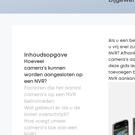
bijgewerk
Als u een be
u vrij snel
NVR? Afhanke
Inhoudsopgave
camera's aa
Hoeveel
deze gids l
camera's kunnen
toevoegen b
worden aangesloten op
NVR aankan
een NVR?
Factoren die het aantal
camera's op een NVR
beïnvloeden
Wat gebeurt er als u de
limiet overschrijdt?
Hoe voegt umeer
camera's toe aan een
NVR?