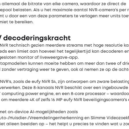
 allemaal de bitrate van elke camera, waardoor ze direct de
pool belasten. Als u het maximale aantal NVR-camera's per r
unt u door een van deze parameters te verlagen meer units to
miet te bereiken.
 / decoderingskracht
w NVR technisch gezien meerdere streams met hoge resolutie k
eeds een limiet aan hoeveel het tegelijkertijd kan decoderen 
esloten monitor of liveweergave-app.
tapmodellen kunnen moeite hebben om meer dan twee of dri
jd zonder vertraging weer te geven, ook al nemen ze op de ach
NVR's, zoals de eufy NVR S4, zijn ontworpen om zware belastin
 verwerken. Deze 8-kanaals NVR beschikt over een ingebouwde
 6T computing power engine, en een 8-core processor – waardoo
 om meerdere 4K of zelfs 16 MP eufy NVR beveiligingscamera's e
met on-device AI-mogelijkheden zoals
uto-/Huisdier-/Vreemdelingenherkenning en Slimme Videozoekf
et alleen beelden op – het helpt u precies te vinden wat u zoe