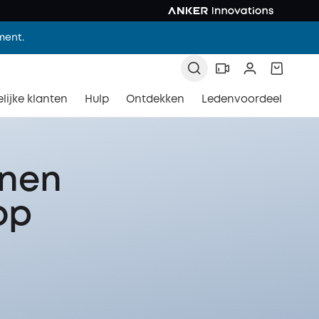
ment.
lijke klanten
Hulp
Ontdekken
Ledenvoordeel
nnen
op