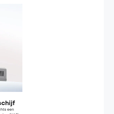
chijf
chts een