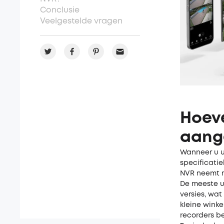
Conclusie
Veelgestelde vragen
Hoev
aang
Wanneer u u
specificatie
NVR neemt m
De meeste un
versies, wa
kleine winkel
recorders b