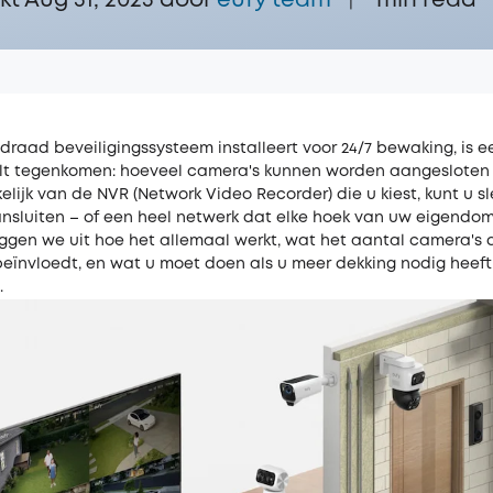
t Aug 31, 2025 door‌
eufy team
min read
|
draad beveiligingssysteem installeert voor 24/7 bewaking, is e
 zult tegenkomen: hoeveel camera's kunnen worden aangesloten
lijk van de NVR (Network Video Recorder) die u kiest, kunt u s
nsluiten – of een heel netwerk dat elke hoek van uw eigendom 
eggen we uit hoe het allemaal werkt, wat het aantal camera's 
eïnvloedt, en wat u moet doen als u meer dekking nodig heef
.