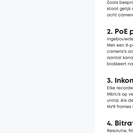
Zoals bespro
staat gelijk
acht camera'
2. PoE 
Ingebouwde 
Met een 8-p
camera's aa
aantal kanal
blokkeert na
3. Ink
Elke recorde
Mbit/s op ve
units). Als 
NVR frames l
4. Bitr
Resolutie, f