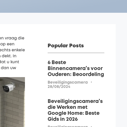
en vraag die
 op een
Popular Posts
lechts enkele
dekt. In
dat u kunt
6 Beste
t dan uw
Binnencamera’s voor
Ouderen: Beoordeling
·
Beveiligingscamera
28/08/2024
Beveiligingscamera’s
die Werken met
Google Home: Beste
Gids in 2026