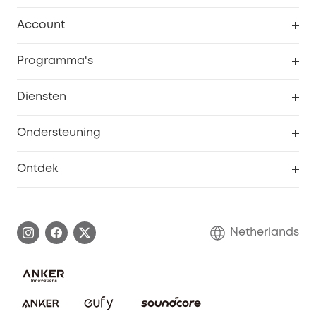
Schoon
Account
Beveiliging
Bestellingen
Programma's
Baby
eufyCredits Beloningsprogramma
eufy Zakelijk
Diensten
Studentenkorting
Webportalbeveiliging
Ondersteuning
55+ korting
Smart Help-centrum
Ontdek
eufy affiliate programma
Informatie over garanties
eufy Merkverhaal
Afhandeling van een garantie
Contact
Netherlands
Bestelling annuleren
Blog
eufy Veiligheid