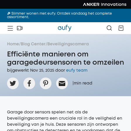
🎉 Slimmer wonen met eufy. Ontdek vandaag het complete
assortiment.
Home
/
Blog Center
/
Beveiligingscamera
Efficiënte manieren om
garagedeursensoren te omzeilen
bijgewerkt Nov 25, 2025 door‌
eufy team
|
min read
Garage door sensors spelen net als de
beveiligingscamera een cruciale rol in de veiligheid en
beveiliging van je huis. Deze sensoren zijn ontworpen
om obstructies te detecteren en te voorkomen dat de