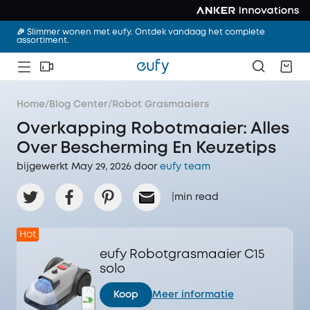
🎉 Slimmer wonen met eufy. Ontdek vandaag het complete
assortiment.
Home
/
Blog Center
/
Robot Grasmaaiers
Overkapping Robotmaaier: Alles
Over Bescherming En Keuzetips
bijgewerkt May 29, 2026 door‌
eufy team
|
min read
Hot
eufy Robotgrasmaaier C15
solo
Koop
Meer informatie