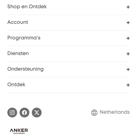
Shop en Ontdek
Schoon
Account
Beveiliging
Bestellingen
Programma's
Baby
eufyCredits Beloningsprogramma
eufy Zakelijk
Diensten
Studentenkorting
Webportalbeveiliging
Ondersteuning
55+ korting
Smart Help-centrum
Ontdek
eufy affiliate programma
Informatie over garanties
eufy Merkverhaal
Afhandeling van een garantie
Contact
Netherlands
Bestelling annuleren
Blog
eufy Veiligheid