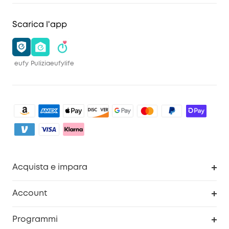
Scarica l'app
eufy
Pulizia
eufylife
Acquista e impara
Pulizia
Account
Sicurezza
Programma Premi eufyCredits
Programmi