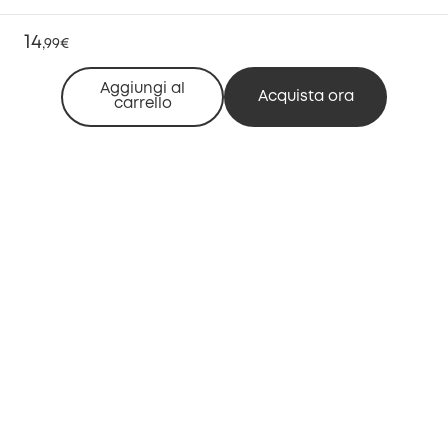
14
,
99€
Aggiungi al
Acquista ora
carrello