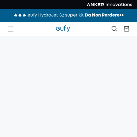
🔥🔥🔥 eufy HydroJet S2 super kit
Da Non Perdere>>