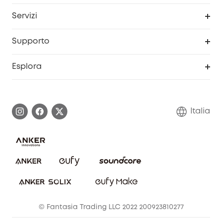
Diventa un affiliato
Servizi
Programma Partner eufy
Portale web di sicurezza
Supporto
Prodotti ricondizionati
Centro di assistenza intelligente
Esplora
Informazioni sulla garanzia
Comunità eufy Security
Esercita i diritti di garanzia
Contattaci
Italia
FAQ sull'ordine
Annulla ordine
© Fantasia Trading LLC 2022 200923810277