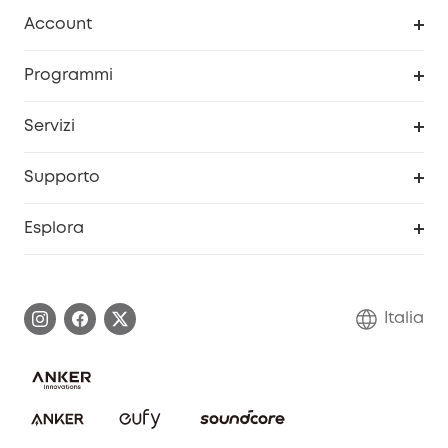
Pulizia
Account
Sicurezza
Programma Premi eufyCredits
Programmi
Diventa un affiliato
Servizi
Programma Partner eufy
Portale web di sicurezza
Supporto
Prodotti ricondizionati
Centro di assistenza intelligente
Esplora
Informazioni sulla garanzia
Comunità eufy Security
Esercita i diritti di garanzia
Contattaci
Italia
FAQ sull'ordine
Annulla ordine