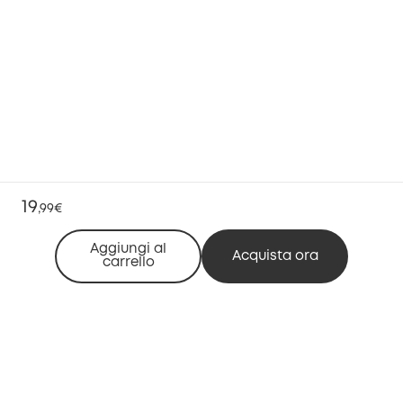
19
,
99€
Aggiungi al
Acquista ora
carrello