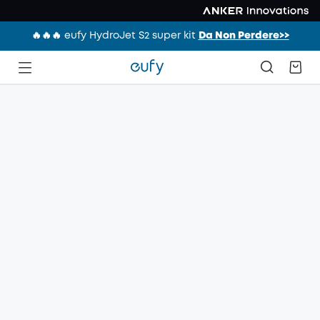
🔥🔥🔥 eufy HydroJet S2 super kit
Da Non Perdere>>