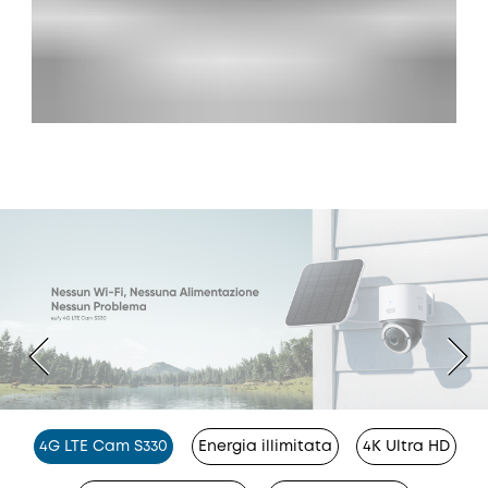
4G LTE Cam S330
Energia illimitata
4K Ultra HD