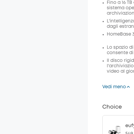
Codice
:
Fino a 16 TB
sistema ope
archiviazion
L'intelligen
dagli estran
HomeBase 3 
Lo spazio di
consente di 
Il disco rigi
l'archiviazi
video al gio
Vedi meno
Choice
euf
549