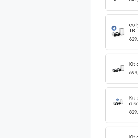
euf
TB
629
Kit
699
Kit
dis
829
Kit