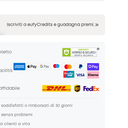
Iscriviti a eufyCredits e guadagna premi.
otetto
cilità
ffidabile
soddisfatti o rimborsati di 30 giorni
 senza problemi
a clienti a vita