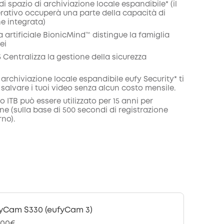
 di spazio di archiviazione locale espandibile* (il
rativo occuperà una parte della capacità di
e integrata)
za artificiale BionicMind™ distingue la famiglia
ei
Centralizza la gestione della sicurezza
 archiviazione locale espandibile eufy Security* ti
salvare i tuoi video senza alcun costo mensile.
do ITB può essere utilizzato per 15 anni per
one (sulla base di 500 secondi di registrazione
rno).
yCam S330 (eufyCam 3)
,00€