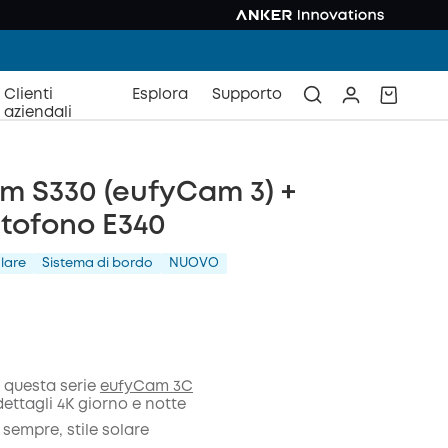
Clienti
Esplora
Supporto
aziendali
m S330 (eufyCam 3) +
tofono E340
lare
Sistema di bordo
NUOVO
in questa serie
eufyCam 3C
 dettagli 4K giorno e notte
nto
sempre, stile solare
COPIA