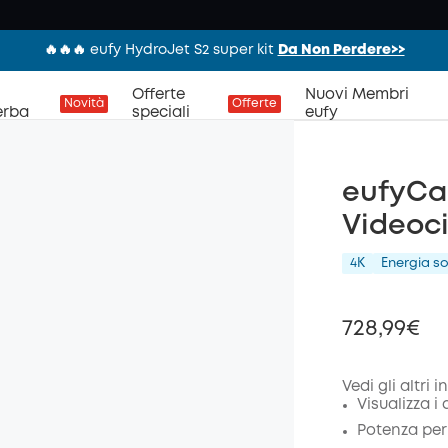
🔥🔥🔥 eufy HydroJet S2 super kit
Da Non Perdere>>
Offerte
Nuovi Membri
Novità
Offerte
erba
speciali
eufy
eufyCa
Videoci
4K
Energia so
728,99€
Vedi gli altri 
Visualizza i
di sco
Potenza per 