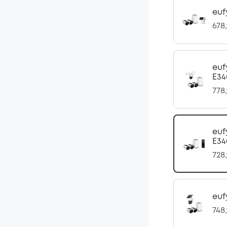
euf
678
euf
E34
778
euf
E34
728
euf
748