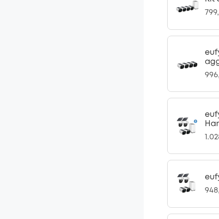
799
euf
agg
996
euf
Har
1.0
euf
948