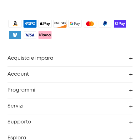
Acquista e impara
Pulizia
Account
Sicurezza
Programma Premi eufyCredits
Programmi
Diventa un affiliato
Servizi
Programma Partner eufy
Portale web di sicurezza
Supporto
Prodotti ricondizionati
Centro di assistenza intelligente
Esplora