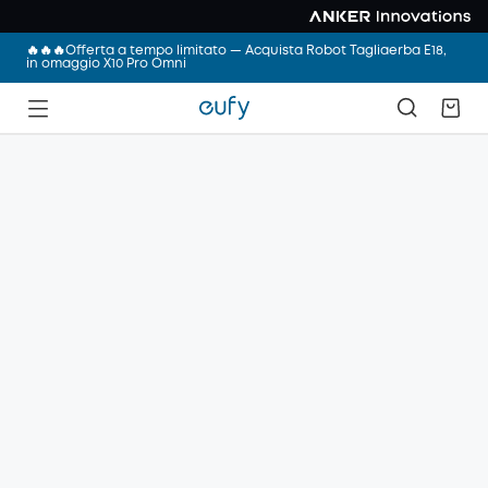
🔥🔥🔥Offerta a tempo limitato — Acquista Robot Tagliaerba E18,
in omaggio X10 Pro Omni