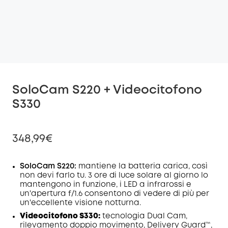
SoloCam S220 + Videocitofono
S330
348,99€
SoloCam S220:
mantiene la batteria carica, così
non devi farlo tu. 3 ore di luce solare al giorno lo
mantengono in funzione, i LED a infrarossi e
di sconto
un'apertura f/1.6 consentono di vedere di più per
COPIA
Codice
:
un'eccellente visione notturna.
Videocitofono S330:
tecnologia Dual Cam,
rilevamento doppio movimento, Delivery Guard™,