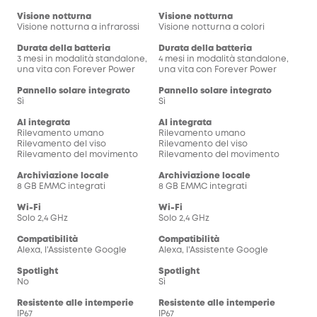
Visione notturna
Visione notturna
Visione notturna a infrarossi
Visione notturna a colori
Durata della batteria
Durata della batteria
3 mesi in modalità standalone,
4 mesi in modalità standalone,
una vita con Forever Power
una vita con Forever Power
Pannello solare integrato
Pannello solare integrato
Sì
Sì
AI integrata
AI integrata
Rilevamento umano
Rilevamento umano
Rilevamento del viso
Rilevamento del viso
Rilevamento del movimento
Rilevamento del movimento
Archiviazione locale
Archiviazione locale
8 GB EMMC integrati
8 GB EMMC integrati
Wi-Fi
Wi-Fi
Solo 2,4 GHz
Solo 2,4 GHz
Compatibilità
Compatibilità
Alexa, l'Assistente Google
Alexa, l'Assistente Google
Spotlight
Spotlight
No
Sì
Resistente alle intemperie
Resistente alle intemperie
IP67
IP67