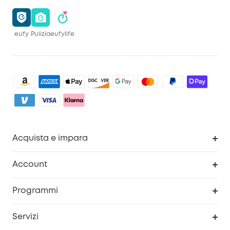
eufy
Pulizia
eufylife
Acquista e impara
Pulizia
Account
Sicurezza
Programma Premi eufyCredits
Programmi
Diventa un affiliato
Servizi