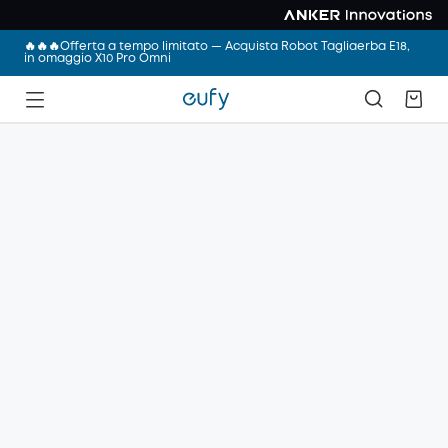
🔥🔥🔥Offerta a tempo limitato — Acquista Robot Tagliaerba E18,
in omaggio X10 Pro Omni