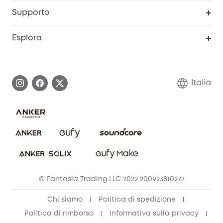
Programma Partner eufy
Portale web di sicurezza
Supporto
Prodotti ricondizionati
Centro di assistenza intelligente
Esplora
Informazioni sulla garanzia
Comunità eufy Security
Esercita i diritti di garanzia
Contattaci
Italia
FAQ sull'ordine
Annulla ordine
© Fantasia Trading LLC 2022 200923810277
Chi siamo
Politica di spedizione
Politica di rimborso
Informativa sulla privacy