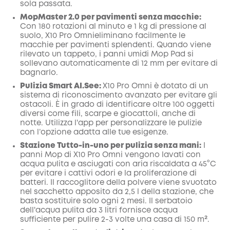
Codice
:
sola passata.
MopMaster 2.0 per pavimenti senza macchie:
Con 180 rotazioni al minuto e 1 kg di pressione al
suolo, X10 Pro Omnieliminano facilmente le
macchie per pavimenti splendenti. Quando viene
rilevato un tappeto, i panni umidi Mop Pad si
sollevano automaticamente di 12 mm per evitare di
bagnarlo.
Pulizia Smart AI.See:
X10 Pro Omni è dotato di un
sistema di riconoscimento avanzato per evitare gli
ostacoli. È in grado di identificare oltre 100 oggetti
diversi come fili, scarpe e giocattoli, anche di
notte. Utilizza l'app per personalizzare le pulizie
con l’opzione adatta alle tue esigenze.
Stazione Tutto-in-uno per pulizia senza mani:
I
panni Mop di X10 Pro Omni vengono lavati con
acqua pulita e asciugati con aria riscaldata a 45°C
per evitare i cattivi odori e la proliferazione di
batteri. Il raccoglitore della polvere viene svuotato
nel sacchetto apposito da 2,5 l della stazione, che
basta sostituire solo ogni 2 mesi. Il serbatoio
dell'acqua pulita da 3 litri fornisce acqua
sufficiente per pulire 2-3 volte una casa di 150 m².