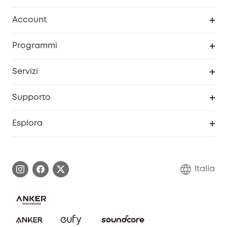
Pulizia
Account
Sicurezza
Programma Premi eufyCredits
Programmi
Diventa un affiliato
Servizi
Programma Partner eufy
Portale web di sicurezza
Supporto
Prodotti ricondizionati
Centro di assistenza intelligente
Esplora
Informazioni sulla garanzia
Comunità eufy Security
Esercita i diritti di garanzia
Contattaci
Italia
FAQ sull'ordine
Annulla ordine