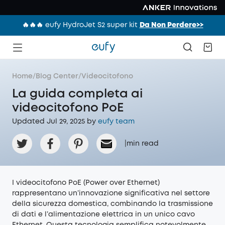
🔥🔥🔥 eufy HydroJet S2 super kit
Da Non Perdere>>
Home
/
Blog Center
/
Videocitofono
La guida completa ai
videocitofono PoE
Updated Jul 29, 2025 by
eufy team
|
min read
I videocitofono PoE (Power over Ethernet)
rappresentano un’innovazione significativa nel settore
della sicurezza domestica, combinando la trasmissione
di dati e l’alimentazione elettrica in un unico cavo