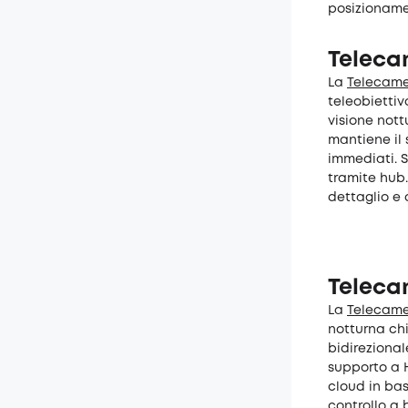
posizioname
Telecam
La
Telecamer
teleobiettiv
visione nott
mantiene il 
immediati. S
tramite hub.
dettaglio e 
Teleca
La
Telecame
notturna chi
bidirezional
supporto a 
cloud in ba
controllo a