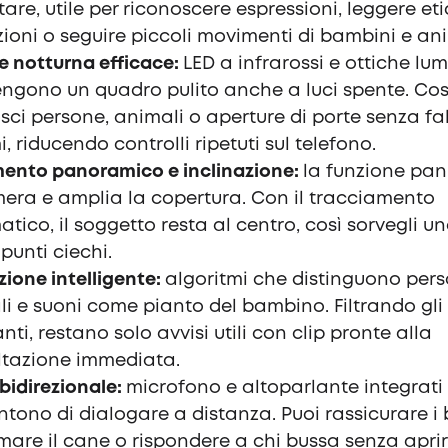
are, utile per riconoscere espressioni, leggere et
ioni o seguire piccoli movimenti di bambini e ani
e notturna efficace:
LED a infrarossi e ottiche lu
gono un quadro pulito anche a luci spente. Cos
sci persone, animali o aperture di porte senza fal
i, riducendo controlli ripetuti sul telefono.
ento panoramico e inclinazione:
la funzione pan 
era e amplia la copertura. Con il tracciamento
tico, il soggetto resta al centro, così sorvegli u
punti ciechi.
zione intelligente:
algoritmi che distinguono pers
i e suoni come pianto del bambino. Filtrando gli
vanti, restano solo avvisi utili con clip pronte alla
ltazione immediata.
bidirezionale:
microfono e altoparlante integrati
tono di dialogare a distanza. Puoi rassicurare i
mare il cane o rispondere a chi bussa senza aprir