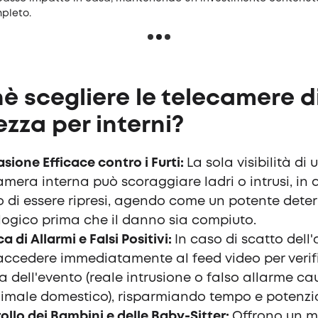
pleto.
è scegliere le telecamere d
ezza per interni?
asione Efficace contro i Furti:
La sola visibilità di 
amera interna può scoraggiare ladri o intrusi, in
 di essere ripresi, agendo come un potente deter
logico prima che il danno sia compiuto.
ca di Allarmi e Falsi Positivi:
In caso di scatto dell'
accedere immediatamente al feed video per verif
a dell'evento (reale intrusione o falso allarme c
imale domestico), risparmiando tempo e potenzia
ollo dei Bambini e delle Baby-Sitter:
Offrono un 