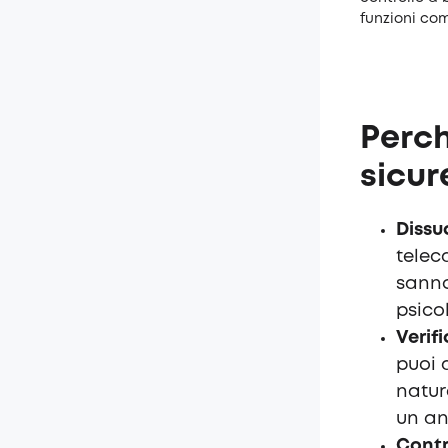
funzioni com
Perch
sicur
Dissu
telec
sanno
psico
Verifi
puoi 
natur
un an
Contr