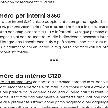
nto con collegamento alla rete.
era per interni S350
a per interni S350
unisce doppia lente con grandangolo 4K e
o 2K per uno zoom ibrido fino a 8x, panoramica e inclinazione a
urna con ampio sensore e LED a infrarossi. L’AI segue persone o
soggetto al centro, mentre l’audio bidirezionale consente inter
i integra con l’ecosistema eufy e può salvare localmente su m
 Un riferimento per chi cerca le migliori telecamere wifi da int
copertura totale.
mera da interno C120
ra da interno C120
compatta e semplice riprende in 2K con vi
ara. Riconosce persone e animali, invia avvisi rapidi e offre a
e per parlare dalla camera. Si collega ai principali assistenti v
HomeKit tramite aggiornamento, e permette archiviazione loca
se alle preferenze. Ottima come primo acquisto o per aggiunge
 basso impatto in casa, mantenendo un investimento contenuto