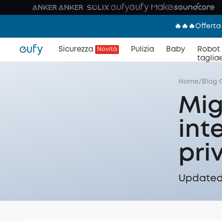
🔥🔥🔥Offerta
Sicurezza
Pulizia
Baby
Robot
Novità
taglia
Home
/
Blog 
Mig
int
pri
Updated 