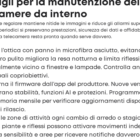
gli per la manutenzione del
amere da interno
 regolare mantiene nitide le immagini e riduce gli allarmi supe
periodici si preservano prestazioni, sicurezza dei dati e affidab
 la telecamera resta pronta quando serve davvero.
i l’ottica con panno in microfibra asciutto, evitan
ro pulito migliora la resa notturna e limita riflessi
lmente vicino a finestre e lampade. Controlla a
ali copriobiettivi.
na il firmware dall’app del produttore. Nuove ver
rano stabilità, funzioni AI e protezioni. Program
oria mensile per verificare aggiornamenti dispo
 rilascio.
 le zone di attività ogni cambio di arredo o stagi
 piante e riflessi possono attivare movimenti inde
 sensibilità e aree per ricevere notifiche davvero u