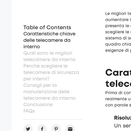
Le migliori
aumentare la
presenta le 
Table of Contents
scegliere le
Caratteristiche chiave
sistema di s
delle telecamere da
quadro chia
interno
esigenze di 
Quali sono le migliori
telecamere da interno
Perchè scegliere le
Carat
telecamere di sicurezza
per interni?
telec
Consigli per la
manutenzione delle
Prima di con
telecamere da interno
realmente ut
Conclusione
con parole s
FAQs
Risolu
Un sen