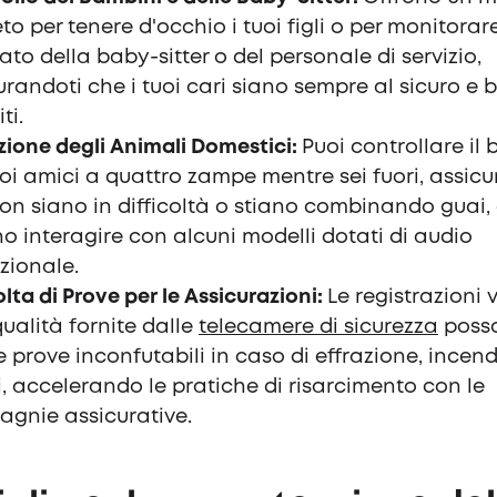
eto per tenere d'occhio i tuoi figli o per monitorar
rato della baby-sitter o del personale di servizio,
urandoti che i tuoi cari siano sempre al sicuro e 
ti.
zione degli Animali Domestici:
Puoi controllare il
uoi amici a quattro zampe mentre sei fuori, assic
on siano in difficoltà o stiano combinando guai, 
no interagire con alcuni modelli dotati di audio
ezionale.
lta di Prove per le Assicurazioni:
Le registrazioni 
qualità fornite dalle
telecamere di sicurezza
poss
e prove inconfutabili in caso di effrazione, incendi
, accelerando le pratiche di risarcimento con le
gnie assicurative.