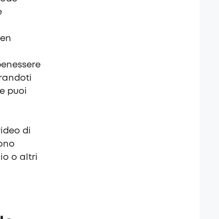
e
ben
 benessere
urandoti
e puoi
video di
ono
o o altri