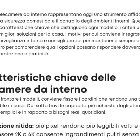
 telecamere da interno rappresentano oggi uno strumento affid
 sicurezza domestica e il controllo degli ambienti interni. Que
caratteristiche chiave che distinguono ogni modello, i criteri ut
 migliori soluzioni per la casa, i motivi per cui conviene integra
orveglianza interna e consigli pratici per mantenerle sempre ef
ro per comprendere quali opzioni possano rispondere davvero
protezione e praticità.
teristiche chiave delle
amere da interno
frontare i modelli, conviene fissare i cardini che rendono una
ile in casa. Qui sotto trovi le capacità più richieste dagli uten
emplici e in rapporto a bisogni reali quotidiani.
zione nitida:
più pixel rendono più leggibili volti e 
sore 2K o 4K consente ingrandimenti puliti senza