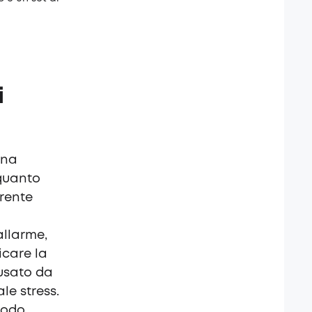
i
una
 quanto
rente
allarme,
icare la
ausato da
le stress.
modo