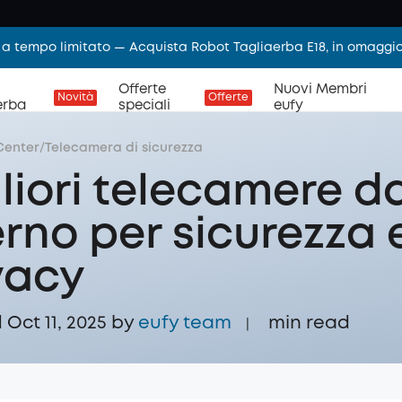
 a tempo limitato — Acquista Robot Tagliaerba E18, in omaggi
Offerte
Nuovi Membri
Novità
Offerte
erba
speciali
eufy
Center
/
Telecamera di sicurezza
liori telecamere d
erno per sicurezza 
vacy
Oct 11, 2025 by
eufy team
min read
|