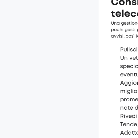
Consi
telec
Una gestione
pochi gesti 
avvisi, così
Pulisc
Un vet
specia
eventu
Aggior
miglio
promem
note di
Rivedi
Tende,
Adatta