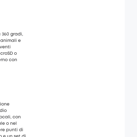
 360 gradi,
 animali e
venti
icroSD o
erno con
sione
udio
ocali, con
le o nel
re punti di
 e un set di