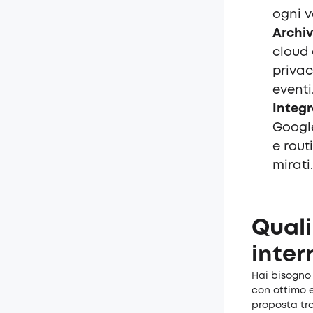
ogni v
Archiv
cloud 
privac
eventi
Integr
Google
e rout
mirati.
Quali
inter
Hai bisogno 
con ottimo e
proposta tra