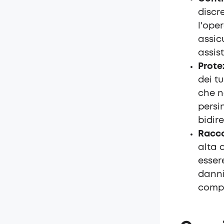
discr
l'ope
assic
assisti
Prote
dei t
che n
persi
bidir
Racco
alta 
esser
danni
compa