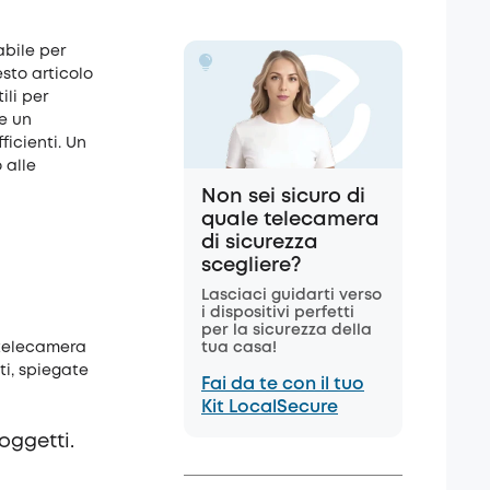
abile per
sto articolo
ili per
re un
ficienti. Un
 alle
Non sei sicuro di
quale telecamera
di sicurezza
scegliere?
Lasciaci guidarti verso
i dispositivi perfetti
per la sicurezza della
 telecamera
tua casa!
ti, spiegate
Fai da te con il tuo
Kit LocalSecure
oggetti.