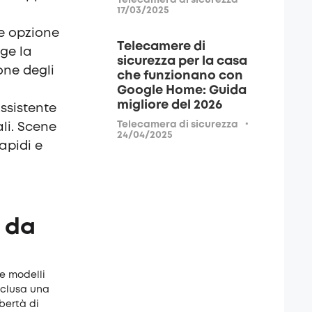
Telecamera di sicurezza
17/03/2025
e opzione
Telecamere di
gge la
sicurezza per la casa
one degli
che funzionano con
Google Home: Guida
migliore del 2026
ssistente
·
Telecamera di sicurezza
li. Scene
24/04/2025
rapidi e
e da
ue modelli
inclusa una
ibertà di