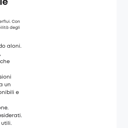
le
rflui. Con
ilità degli
do aloni.
,
nche
sioni
ma un
nibili e
one.
siderati.
tili.