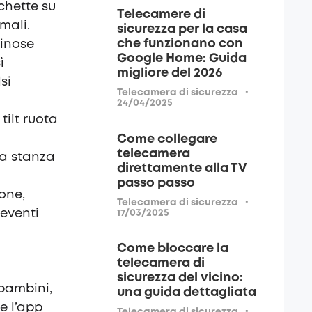
ichette su
Telecamere di
mali.
sicurezza per la casa
che funzionano con
minose
Google Home: Guida
ì
migliore del 2026
si
·
Telecamera di sicurezza
24/04/2025
tilt ruota
Come collegare
telecamera
na stanza
direttamente alla TV
passo passo
one,
·
Telecamera di sicurezza
 eventi
17/03/2025
Come bloccare la
telecamera di
sicurezza del vicino:
 bambini,
una guida dettagliata
e l’app
·