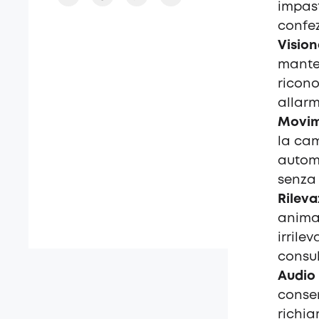
impast
confez
Vision
manten
ricono
allarm
Movim
la cam
automa
senza 
Rileva
animal
irrile
consu
Audio 
consen
richia