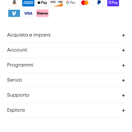
Acquista e impara
Pulizia
Account
Sicurezza
Programma Premi eufyCredits
Programmi
Diventa un affiliato
Servizi
Programma Partner eufy
Portale web di sicurezza
Supporto
Prodotti ricondizionati
Centro di assistenza intelligente
Esplora
Informazioni sulla garanzia
Comunità eufy Security
Esercita i diritti di garanzia