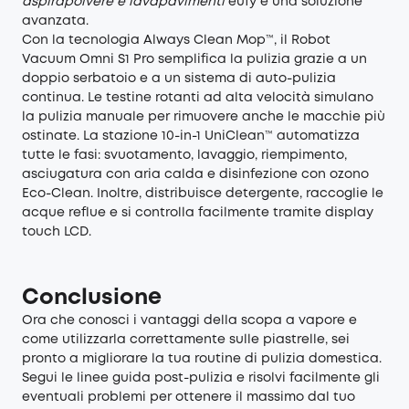
aspirapolvere e lavapavimenti
eufy è una soluzione
avanzata.
Con la tecnologia Always Clean Mop™️, il Robot
Vacuum Omni S1 Pro semplifica la pulizia grazie a un
doppio serbatoio e a un sistema di auto-pulizia
continua. Le testine rotanti ad alta velocità simulano
la pulizia manuale per rimuovere anche le macchie più
ostinate. La stazione 10-in-1 UniClean™️ automatizza
tutte le fasi: svuotamento, lavaggio, riempimento,
asciugatura con aria calda e disinfezione con ozono
Eco-Clean. Inoltre, distribuisce detergente, raccoglie le
acque reflue e si controlla facilmente tramite display
touch LCD.
Conclusione
Ora che conosci i vantaggi della scopa a vapore e
come utilizzarla correttamente sulle piastrelle, sei
pronto a migliorare la tua routine di pulizia domestica.
Segui le linee guida post-pulizia e risolvi facilmente gli
eventuali problemi per ottenere il massimo dal tuo