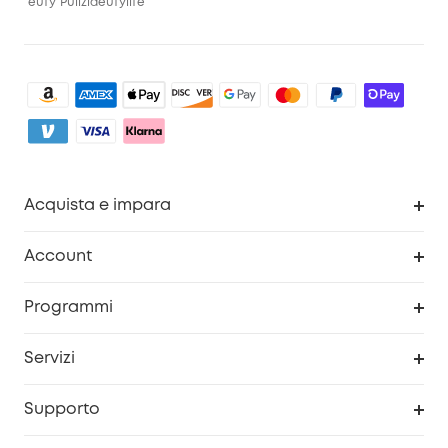
eufy
Pulizia
eufylife
Acquista e impara
Pulizia
Account
Sicurezza
Programma Premi eufyCredits
Programmi
Diventa un affiliato
Servizi
Programma Partner eufy
Portale web di sicurezza
Supporto
Prodotti ricondizionati
Centro di assistenza intelligente