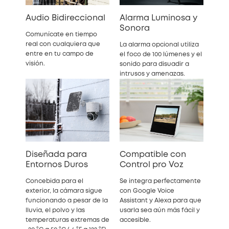
Audio Bidireccional
Alarma Luminosa y
Sonora
Comunícate en tiempo
real con cualquiera que
La alarma opcional utiliza
entre en tu campo de
el foco de 100 lúmenes y el
visión.
sonido para disuadir a
intrusos y amenazas.
Diseñada para
Compatible con
Entornos Duros
Control pro Voz
Concebida para el
Se integra perfectamente
exterior, la cámara sigue
con Google Voice
funcionando a pesar de la
Assistant y Alexa para que
lluvia, el polvo y las
usarla sea aún más fácil y
temperaturas extremas de
accesible.