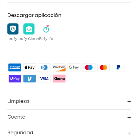
Descargar aplicación
eufy
eufy Clean
Eufylife
Limpieza
Explorar todo
Cuenta
RoboVac
Pedidos
Seguridad