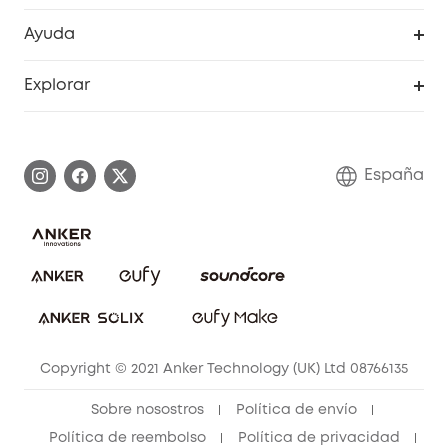
Accesorios limpieza
Programa de Recompensas de eufyCréditos
Cámaras de seguridad
Ayuda
Video Timbres
Cancelar pedido
Explorar
Cámaras con luces
Centro de ayuda inteligente
Historia de la marca
Monitores para bebés
Información de garantía
Conviértete en afiliado
España
Sistemas de Alarma
Procesar una garantía
Compra de cooperación
Explorar todo
Preguntas frecuentes sobre pedidos
Comunidad de limpieza eufy
Portal web de seguridad
Contáctanos
Copyright © 2021 Anker Technology (UK) Ltd 08766135
Sobre nosostros
Política de envío
Política de reembolso
Política de privacidad