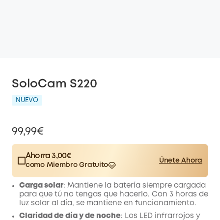
SoloCam S220
NUEVO
99,99€
Ahorra 3,00€
Únete Ahora
como Miembro Gratuito
$15.00
Plus Member
/mes
Carga solar
: Mantiene la batería siempre cargada
Save 3,00€ Now
Other Benefits
para que tú no tengas que hacerlo. Con 3 horas de
worth more than 3,00€
luz solar al día, se mantiene en funcionamiento.
Claridad de día y de noche
: Los LED infrarrojos y