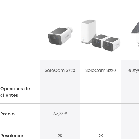
SoloCam S220
SoloCam S220
eufy
Opiniones de
clientes
Precio
62,77 €
—
Resolución
2K
2K