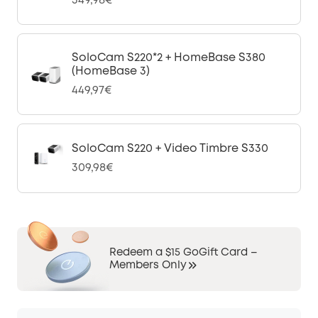
349,98€
SoloCam S220*2 + HomeBase S380
(HomeBase 3)
449,97€
SoloCam S220 + Video Timbre S330
309,98€
Redeem a $15 GoGift Card –
Members Only