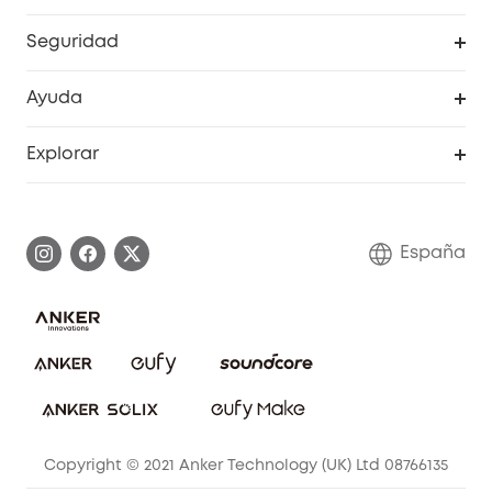
RoboVac
Pedidos
Seguridad
Accesorios limpieza
Programa de Recompensas de eufyCréditos
Cámaras de seguridad
Ayuda
Video Timbres
Cancelar pedido
Explorar
Cámaras con luces
Centro de ayuda inteligente
Historia de la marca
Monitores para bebés
Información de garantía
Conviértete en afiliado
España
Sistemas de Alarma
Procesar una garantía
Compra de cooperación
Explorar todo
Preguntas frecuentes sobre pedidos
Comunidad de limpieza eufy
Portal web de seguridad
Contáctanos
Copyright © 2021 Anker Technology (UK) Ltd 08766135