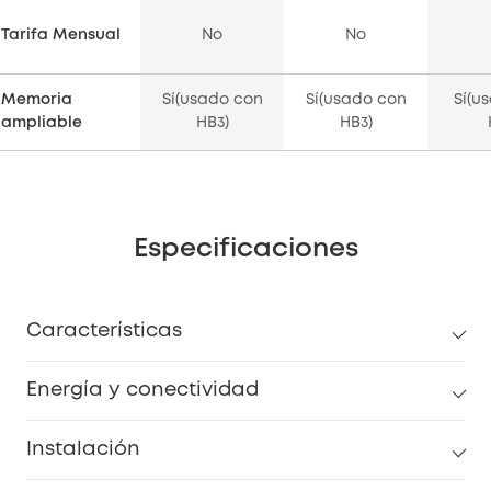
Tarifa Mensual
No
No
Memoria
Sí(usado con
Sí(usado con
Sí(u
ampliable
HB3)
HB3)
Especificaciones
Características
Energía y conectividad
Instalación