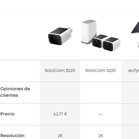
SoloCam S220
SoloCam S220
eufy
Opiniones de
clientes
Precio
62,77 €
—
Resolución
2K
2K