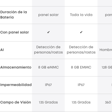
Duración de la
panel solar
Toda la vida
pan
Batería
Con panel solar
✔
✔
Detección de
Detección de
AI
Hombre
personas/rostos
personas/rostos
Almacenamiento
8 GB eMMC
8 GB EMMC
128 G
Impermeabilidad
IP67
IP67
Campo de Visión
135 Grados
135 Grados
360