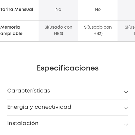
Tarifa Mensual
No
No
Memoria
Sí(usado con
Sí(usado con
Sí(u
ampliable
HB3)
HB3)
Especificaciones
Características
Energía y conectividad
Instalación