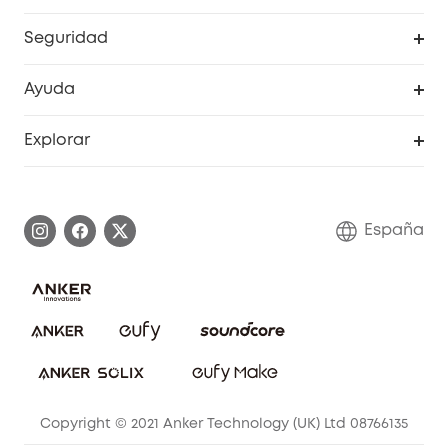
RoboVac
Pedidos
Seguridad
Accesorios limpieza
Programa de Recompensas de eufyCréditos
Cámaras de seguridad
Ayuda
Video Timbres
Cancelar pedido
Explorar
Cámaras con luces
Centro de ayuda inteligente
Historia de la marca
Monitores para bebés
Información de garantía
Conviértete en afiliado
España
Sistemas de Alarma
Procesar una garantía
Compra de cooperación
Explorar todo
Preguntas frecuentes sobre pedidos
Comunidad de limpieza eufy
Portal web de seguridad
Contáctanos
Copyright © 2021 Anker Technology (UK) Ltd 08766135