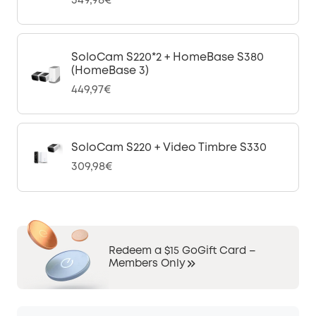
349,98€
SoloCam S220*2 + HomeBase S380
(HomeBase 3)
449,97€
SoloCam S220 + Video Timbre S330
309,98€
Redeem a $15 GoGift Card –
Members Only