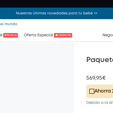
Nuestras últimas novedades para tu bebé >>
 el mundo.
é
Oferta Especial
Nego
✨Nuevo
🔥Caliente
Paquete
569,95€
Ahorra 
Plus Memb
Debido a la a
$15.00
/m