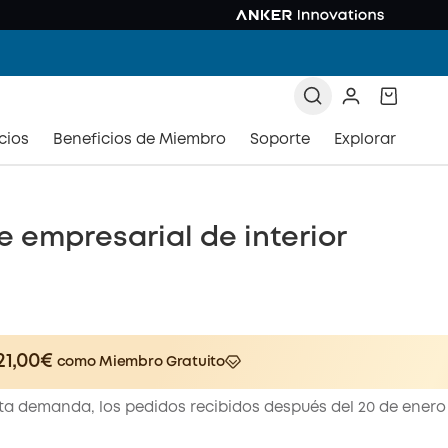
cios
Beneficios de Miembro
Soporte
Explorar
 empresarial de interior
21,00€
como Miembro Gratuito
er
Save 21,00€ Now
Other Benefits
lta demanda, los pedidos recibidos después del 20 de enero 
worth more than 21,00€
es