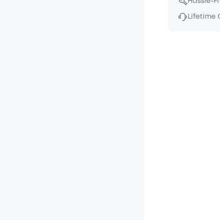
Hassle-F
Lifetime