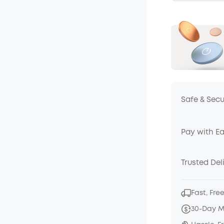
Safe & Sec
Pay with E
Trusted Del
Fast, Fre
30-Day 