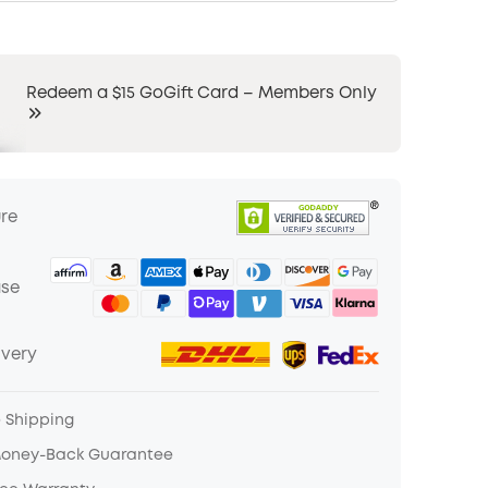
Redeem a $15 GoGift Card – Members Only
ure
ase
ivery
e Shipping
Money-Back Guarantee