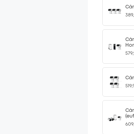
Cám
389
Cám
Ho
579
Cám
519
Cám
(eu
609