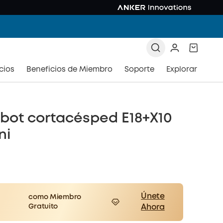
cios
Beneficios de Miembro
Soporte
Explorar
bot cortacésped E18+X10
ni
Únete
como Miembro
Gratuito
Ahora
er