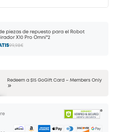
 de piezas de repuesto para el Robot
irador X10 Pro Omni*2
ATIS
99,98€
Redeem a $15 GoGift Card – Members Only
ure