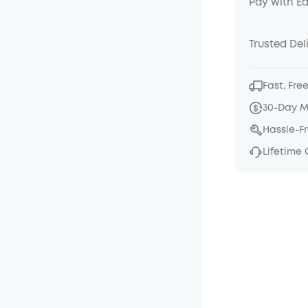
Pay with E
Trusted Del
Fast, Fre
30-Day 
Hassle-F
Lifetime