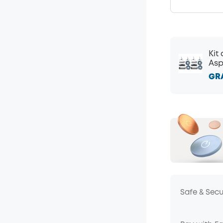
Kit
Asp
GR
Safe & Sec