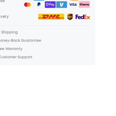
ase
ivery
e Shipping
Money-Back Guarantee
ree Warranty
 Customer Support