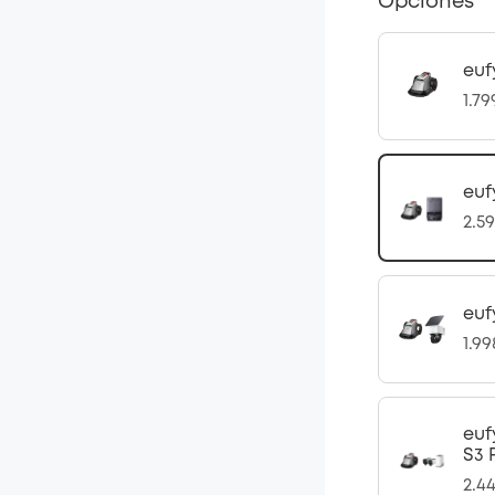
Opciones
euf
1.7
euf
2.5
euf
1.9
euf
S3 
2.4