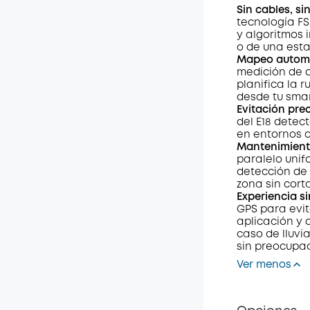
Sin cables, si
$15.00
/m
tecnología
FS
y algoritmos 
o de una esta
Mapeo autom
medición de d
planifica la 
desde tu sma
Evitación pre
del E18 detec
en entornos d
Mantenimiento
paralelo unif
detección de
zona sin corta
Experiencia s
GPS para evit
aplicación y
caso de lluvi
sin preocupa
Ver menos