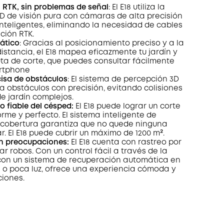
Save 92,40€ Now
Other Benefits
n RTK, sin problemas de señal
: El E18 utiliza la
worth more than 92,40€
es
D de visión pura con cámaras de alta precisión
inteligentes, eliminando la necesidad de cables
ción RTK.
ático
: Gracias al posicionamiento preciso y a la
istancia, el E18 mapea eficazmente tu jardín y
ruta de corte, que puedes consultar fácilmente
rtphone
cisa de obstáculos
: El sistema de percepción 3D
ta obstáculos con precisión, evitando colisiones
e jardín complejos.
 fiable del césped:
El E18 puede lograr un corte
orme y perfecto. El sistema inteligente de
 cobertura garantiza que no quede ninguna
r. El E18 puede cubrir un máximo de 1200 m².
in preocupaciones:
El E18 cuenta con rastreo por
ar robos. Con un control fácil a través de la
 con un sistema de recuperación automática en
a o poca luz, ofrece una experiencia cómoda y
ciones.