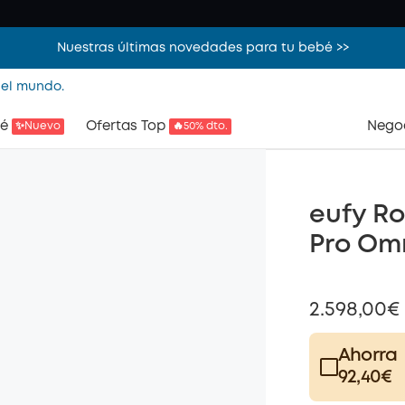
Nuestras últimas novedades para tu bebé >>
 el mundo.
é
Ofertas Top
Nego
✨Nuevo
🔥50% dto.
eufy Ro
Pro Om
2.598,00€
Ahorra
92,40€
Plus Memb