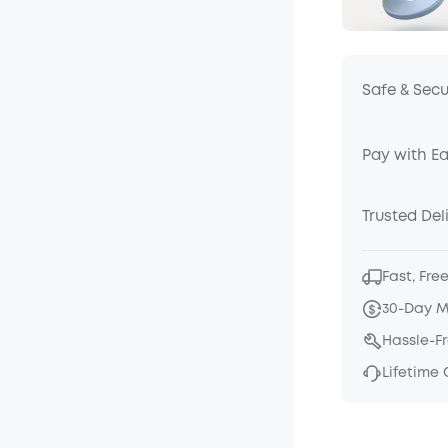
Safe & Sec
Pay with E
Trusted Del
Fast, Fre
30-Day 
Hassle-F
Lifetime