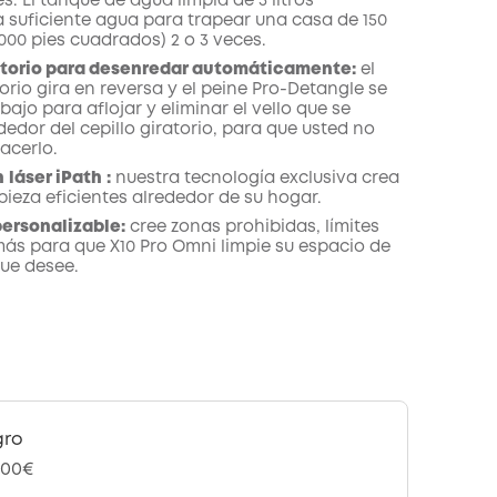
s.
El tanque de agua limpia de 3 litros
 suficiente agua para trapear una casa de 150
000 pies cuadrados) 2 o 3 veces.
atorio para desenredar automáticamente:
el
torio gira en reversa y el peine Pro-Detangle se
bajo para aflojar y eliminar el vello que se
edor del cepillo giratorio, para que usted no
acerlo.
n
láser iPath
:
nuestra tecnología exclusiva crea
pieza eficientes alrededor de su hogar.
personalizable:
cree zonas prohibidas, límites
 más para que X10 Pro Omni limpie su espacio de
ue desee.
gro
,00€