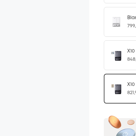
Bla
799
X10
848
X10
821