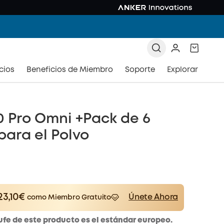
cios
Beneficios de Miembro
Soporte
Explorar
0 Pro Omni +Pack de 6
para el Polvo
23,10€
Únete Ahora
como Miembro Gratuito
er
Save 23,10€ Now
Other Benefits
ufe de este producto es el estándar europeo.
worth more than 23,10€