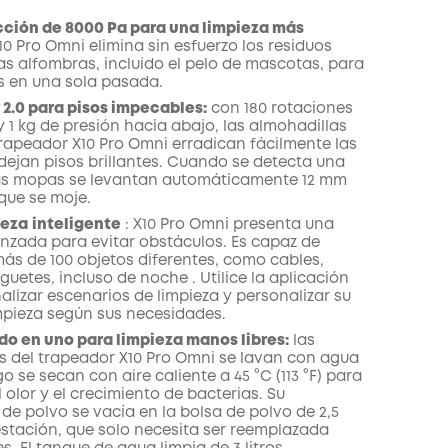
es
ción de 8000 Pa para una limpieza más
10 Pro
Omni
elimina sin esfuerzo los residuos
as alfombras, incluido el pelo de mascotas, para
os en una sola pasada.
2.0 para pisos impecables:
con 180 rotaciones
 1 kg de presión hacia abajo,
las almohadillas
trapeador
X10 Pro
Omni
erradican fácilmente
las
dejan pisos brillantes.
Cuando se detecta una
as mopas se levantan automáticamente 12 mm
que se moje.
ieza
inteligente
:
X10 Pro
Omni
presenta una
nzada para evitar obstáculos. Es capaz de
más de 100 objetos diferentes, como cables,
uguetes, incluso de noche
. Utilice la aplicación
alizar escenarios de limpieza y personalizar su
impieza según sus necesidades.
do en uno para limpieza manos libres:
las
s del trapeador
X10 Pro
Omni
se lavan con agua
go se secan con aire caliente a 45 °C (113 °F) para
l olor y el crecimiento de bacterias.
Su
de polvo
se vacía en la
bolsa de polvo de 2,5
estación,
que solo necesita ser reemplazada