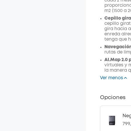
cada 2 mese
proporciona
m2 (1500 a 2
Cepillo gir
cepillo gira
gira hacia a
enreda alred
tenga que h
Navegació
rutas de lim
AI.Map 2.0 
virtuales y
la manera q
Ver menos
Opciones
Ne
799