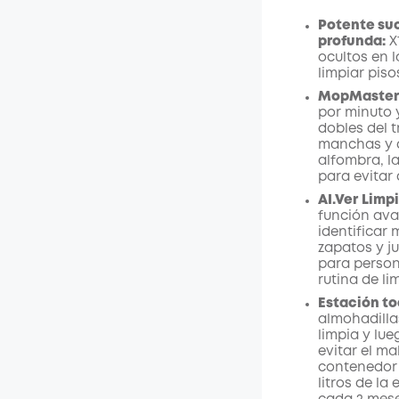
/m
Potente suc
profunda:
X
ocultos en l
limpiar pis
MopMaster 
por minuto y
dobles del 
manchas
y 
alfombra, l
para evitar 
AI.Ver
Limp
función ava
identificar 
zapatos y j
para person
rutina de l
Estación to
almohadilla
limpia y lue
evitar el ma
contenedor
litros de la 