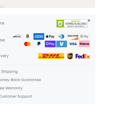
ure
ase
ivery
e Shipping
Money-Back Guarantee
ree Warranty
 Customer Support