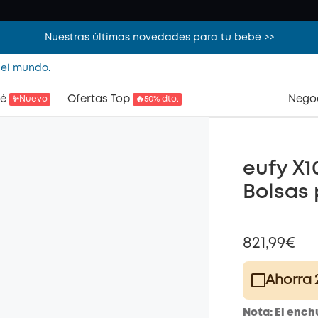
Nuestras últimas novedades para tu bebé >>
 el mundo.
é
Ofertas Top
Nego
✨Nuevo
🔥50% dto.
eufy X1
Bolsas 
821,99€
Ahorra 
Plus Memb
Nota: El ench
$15.00