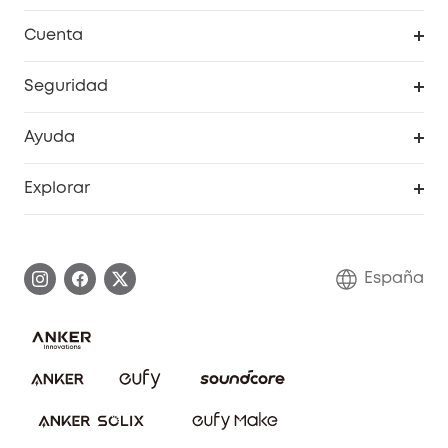
Explorar todo
Cuenta
RoboVac
Pedidos
Seguridad
Accesorios limpieza
Programa de Recompensas de eufyCréditos
Cámaras de seguridad
Ayuda
Video Timbres
Cancelar pedido
Explorar
Cámaras con luces
Centro de ayuda inteligente
Historia de la marca
Monitores para bebés
Información de garantía
Conviértete en afiliado
España
Sistemas de Alarma
Procesar una garantía
Compra de cooperación
Explorar todo
Preguntas frecuentes sobre pedidos
Comunidad de limpieza eufy
Portal web de seguridad
Contáctanos