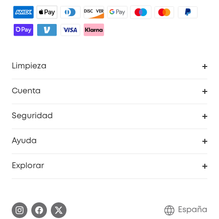
Limpieza
Explorar todo
Cuenta
RoboVac
Pedidos
Seguridad
Accesorios limpieza
Programa de Recompensas de eufyCréditos
Cámaras de seguridad
Ayuda
Video Timbres
Cancelar pedido
Explorar
Cámaras con luces
Centro de ayuda inteligente
Historia de la marca
Monitores para bebés
Información de garantía
Conviértete en afiliado
España
Sistemas de Alarma