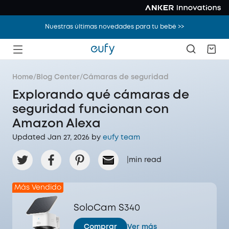
Nuestras últimas novedades para tu bebé >>
Home
/
Blog Center
/
Cámaras de seguridad
Explorando qué cámaras de
seguridad funcionan con
Amazon Alexa
Updated Jan 27, 2026 by
eufy team
|
min read
Más Vendido
SoloCam S340
Comprar
Ver más