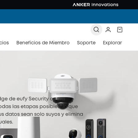
cios
Beneficios de Miembro
Soporte
Explorar
dge de eufy Security opera
odas las etapas posibles, lo que
us datos sean solo suyos y elimina
uales.