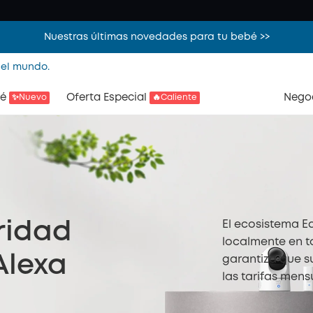
Nuestras últimas novedades para tu bebé >>
 el mundo.
é
Oferta Especial
Nego
✨Nuevo
🔥Caliente
El ecosistema E
ridad
localmente en t
Alexa
garantiza que s
las tarifas mens