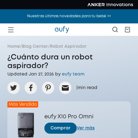
Nuestras últimas novedades para tu bebé >>
Home
/
Blog Center
/
Robot Aspirador
¿Cuánto dura un robot
aspirador?
Updated Jan 27, 2026 by
eufy team
|
min read
Más Vendido
eufy X10 Pro Omni
Comprar
Ver más