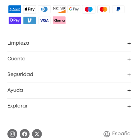
Limpieza
Explorar todo
Cuenta
RoboVac
Pedidos
Seguridad
Accesorios limpieza
Programa de Recompensas de eufyCréditos
Cámaras de seguridad
Ayuda
Video Timbres
Cancelar pedido
Explorar
Cámaras con luces
Centro de ayuda inteligente
Historia de la marca
Monitores para bebés
Información de garantía
Conviértete en afiliado
España