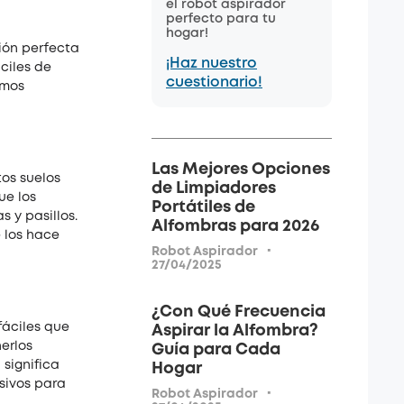
el robot aspirador
perfecto para tu
hogar!
ción perfecta
¡Haz nuestro
ciles de
cuestionario!
amos
Las Mejores Opciones
tos suelos
de Limpiadores
ue los
Portátiles de
 y pasillos.
Alfombras para 2026
 los hace
·
Robot Aspirador
27/04/2025
¿Con Qué Frecuencia
fáciles que
Aspirar la Alfombra?
erlos
Guía para Cada
significa
Hogar
sivos para
·
Robot Aspirador