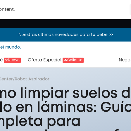
¡Ahorra 400€ en packs de robots aspiradores! Descubre más >
ontent.
Nuestras últimas novedades para tu bebé >>
¡Ahorra 400€ en packs de robots aspiradores! Descubre más >
 el mundo.
é
Oferta Especial
Nego
✨Nuevo
🔥Caliente
Center
/
Robot Aspirador
o limpiar suelos 
ilo en láminas: Guí
pleta para