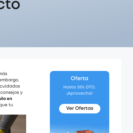
cto
 más
Oferta
 embargo,
 cuidados
Hasta 55% DTO.
 consejos y
¡Aprovecha!
ilo en
que tu
Ver Ofertas