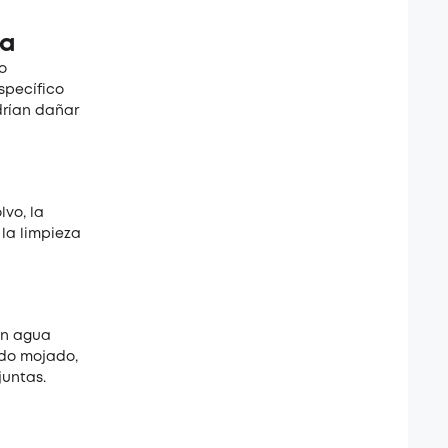
za
o
specífico
drían dañar
lvo, la
 la limpieza
on agua
ado mojado,
juntas.