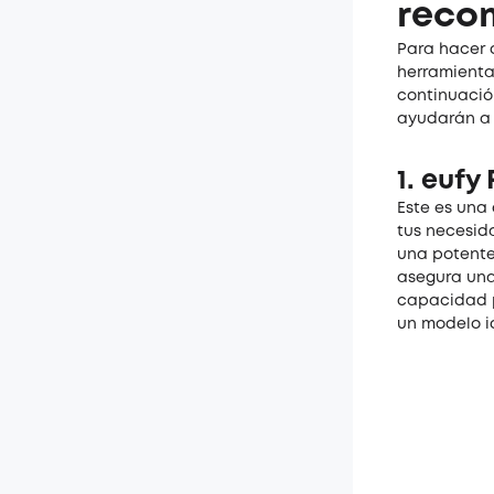
reco
Para hacer q
herramienta
continuació
ayudarán a 
1.
eufy 
Este es una
tus necesi
una potente
asegura una 
capacidad p
un modelo i