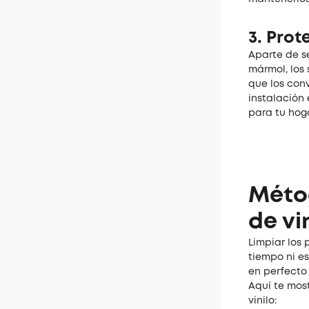
3.
Prot
Aparte de s
mármol, los 
que los con
instalación
para tu hoga
Métod
de vi
Limpiar los 
tiempo ni e
en perfecto
Aquí te mos
vinilo: