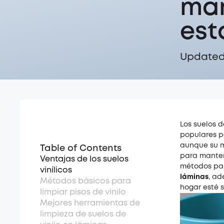
man
est
Updated 
Los suelos 
populares p
aunque su m
Table of Contents
para manten
Ventajas de los suelos
métodos para
vinílicos
láminas
, a
Métodos básicos para
hogar esté s
limpiar pisos de vinilo
Mejores herramientas de
limpieza de suelos de