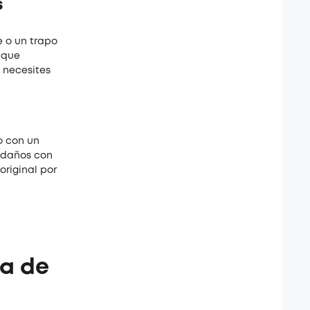
s
e o un trapo
 que
e necesites
o con un
r daños con
original por
za de