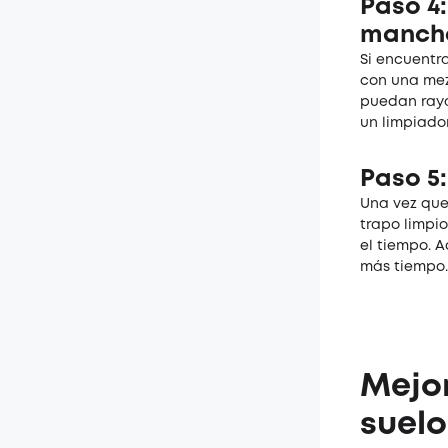
Paso 4
mancha
Si encuentr
con una mez
puedan rayar
un limpiador
Paso 5
Una vez que
trapo limpi
el tiempo. 
más tiempo.
Mejor
suelo