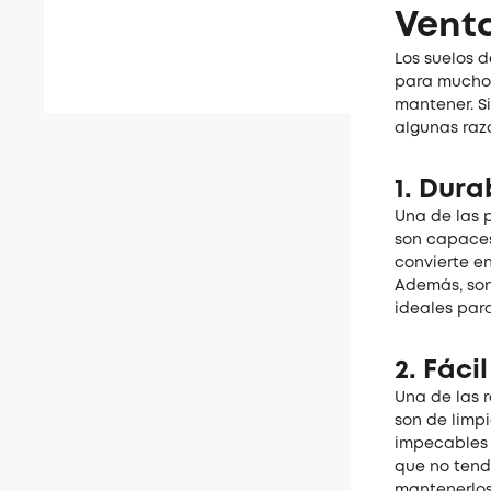
Venta
Los suelos d
para muchos
mantener. Si
algunas raz
1.
Dura
Una de las p
son capaces 
convierte en
Además, son
ideales par
2.
Fácil
Una de las r
son de limpi
impecables 
que no tend
mantenerlos