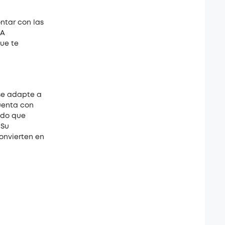
ontar con las
 A
ue te
 se adapte a
enta con
ado que
 Su
onvierten en