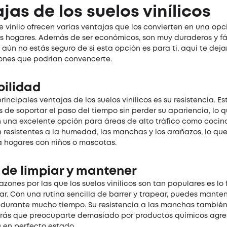
jas de los suelos vinílicos
e vinilo ofrecen varias ventajas que los convierten en una op
 hogares. Además de ser económicos, son muy duraderos y fá
 aún no estás seguro de si esta opción es para ti, aquí te dej
ones que podrían convencerte.
bilidad
rincipales ventajas de los suelos vinílicos es su resistencia. Es
de soportar el paso del tiempo sin perder su apariencia, lo q
 una excelente opción para áreas de alto tráfico como cocinas
 resistentes a la humedad, las manchas y los arañazos, lo que
a hogares con niños o mascotas.
 de limpiar y mantener
azones por las que los suelos vinílicos son tan populares es lo 
ar. Con una rutina sencilla de barrer y trapear, puedes manten
durante mucho tiempo. Su resistencia a las manchas también 
rás que preocuparte demasiado por productos químicos agre
 en perfecto estado.