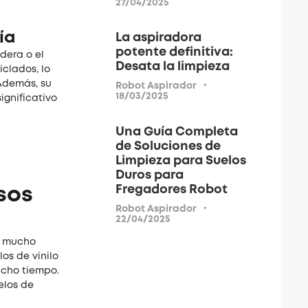
27/04/2025
ía
La aspiradora
potente definitiva:
dera o el
Desata la limpieza
iclados, lo
Además, su
·
Robot Aspirador
18/03/2025
ignificativo
Una Guía Completa
de Soluciones de
Limpieza para Suelos
Duros para
Fregadores Robot
sos
·
Robot Aspirador
22/04/2025
re mucho
os de vinilo
ucho tiempo.
elos de