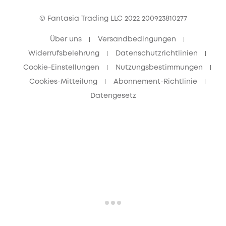
eufy Clean Community
© Fantasia Trading LLC 2022 200923810277
Freunde werben & bis zu 80€ sichern
Über uns
Versandbedingungen
Widerrufsbelehrung
Datenschutzrichtlinien
Cookie-Einstellungen
Nutzungsbestimmungen
Cookies-Mitteilung
Abonnement-Richtlinie
Datengesetz