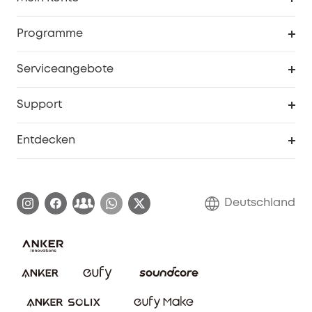
Sicherheit
Sendungsverfolgung
Programme
Baby
Meine Rabattcodes
eufy Business
Serviceangebote
eufyCredits Prämienprogramm
Studenten- & Lehrerrabatte
Security-Webportal
Support
Myeufy Preise
Seniorenrabatte
Smarte Hilfe
Entdecken
Affiliate-Programm
Garantieinformationen
eufy Markengeschichte
Zertifizierte generalüberholte Produkte
Garantieabwicklung
Blog
Deutschland
E-Anleitung herunterladen
Kontaktiere uns
Impressum
Nachhaltigkeit
Bestellung stornieren
eufy Security Community