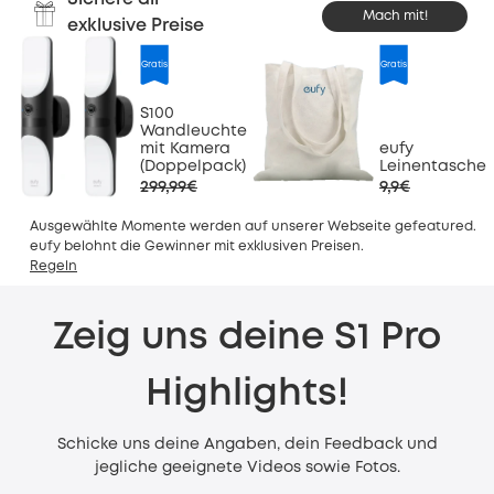
Mach mit!
exklusive Preise
Gratis
Gratis
S100
Wandleuchte
mit Kamera
eufy
(Doppelpack)
Leinentasche
299,99€
9,9€
Ausgewählte Momente werden auf unserer Webseite gefeatured.
eufy belohnt die Gewinner mit exklusiven Preisen.
Regeln
Zeig uns deine S1 Pro
Highlights!
Schicke uns deine Angaben, dein Feedback und
jegliche geeignete Videos sowie Fotos.