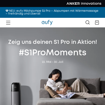
🩷 NEU: eufy Milchpumpe S2 Pro – Abpumpen mit Wärmemassage
– freihändig und überall
Zeig uns deinen S1 Pro in Aktion!
#S1ProMoments
22. Mai - 30. Juli