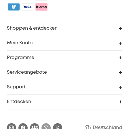
Shoppen & entdecken
Sauberkeit
Mein Konto
Sicherheit
Sendungsverfolgung
Programme
Baby
Meine Rabattcodes
eufy Business
Serviceangebote
eufyCredits Prämienprogramm
Studenten- & Lehrerrabatte
Security-Webportal
Support
Myeufy Preise
Seniorenrabatte
Smarte Hilfe
Entdecken
Affiliate-Programm
Garantieinformationen
eufy Markengeschichte
Zertifizierte generalüberholte Produkte
Garantieabwicklung
Blog
Deutschland