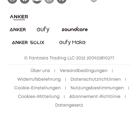
E-Anleitung herunterladen
Kontaktiere uns
Impressum
Nachhaltigkeit
Bestellung stornieren
eufy Security Community
eufy Clean Community
© Fantasia Trading LLC 2022 200923810277
Freunde werben & bis zu 80€ sichern
Über uns
Versandbedingungen
Widerrufsbelehrung
Datenschutzrichtlinien
Cookie-Einstellungen
Nutzungsbestimmungen
Cookies-Mitteilung
Abonnement-Richtlinie
Datengesetz