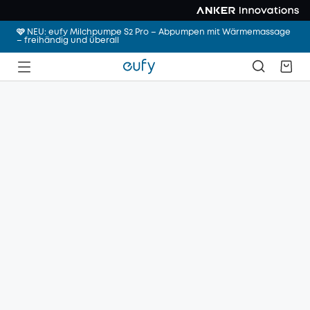
🩷 NEU: eufy Milchpumpe S2 Pro – Abpumpen mit Wärmemassage
– freihändig und überall