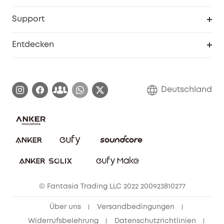
eufyCredits Prämienprogramm
Studenten- & Lehrerrabatte
Security-Webportal
Support
Myeufy Preise
Seniorenrabatte
Smarte Hilfe
Entdecken
Affiliate-Programm
Garantieinformationen
eufy Markengeschichte
Zertifizierte generalüberholte Produkte
Garantieabwicklung
Blog
Deutschland
E-Anleitung herunterladen
Kontaktiere uns
Impressum
Nachhaltigkeit
Bestellung stornieren
eufy Security Community
eufy Clean Community
© Fantasia Trading LLC 2022 200923810277
Freunde werben & bis zu 80€ sichern
Über uns
Versandbedingungen
Widerrufsbelehrung
Datenschutzrichtlinien