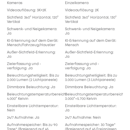
Kameras
Einzelkamera
Videoauflösung: 3K+2K
Videoauflösung: 2K
Sichtfeld: 360° Horizontal, 120°
Sichtfeld: 360° Horizontal, 130°
Vertikal
Vertikal
Schwenk- und Neigekamera:
Schwenk- und Neigekamera:
Ja
Ja
KI-Erkennung auf dem Gerät:
KI-Erkennung auf dem Gerät:
Mensch/Fahrzeug/Haustier
Mensch
Außer-Sichtfeld-Erkennung:
Außer-Sichtfeld-Erkennung:
Ja
Ja
Zielerfassung und -
Zielerfassung und -
verfolgung: Ja
verfolgung: Ja
Beleuchtungshelligkeit: Bis zu
Beleuchtungshelligkeit: Bis zu
2.000 Lumen (2 Lichtpaneele)
3.000 Lumen (3 Lichtpaneele)
Dimmbare Beleuchtung: Ja
Dimmbare Beleuchtung: Ja
Beleuchtungstemperaturbereich:
Beleuchtungstemperaturbereich:
4.000° Kelvin
3.000°~5.700 Kelvin
Einstellbare Lichttemperatur:
Einstellbare Lichttemperatur:
Nein
Ja
24/7 Aufnahme: Ja
24/7 Aufnahme: Nein
Aufnahmespeicher: Bis zu 90
Aufnahmespeicher: 30 Tage*
Tage* (Basierend auf 45
(Basierend auf 45 Ereignissen