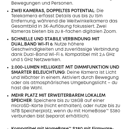
Bewegungen und Personen.
ZWEI KAMERAS, DOPPELTES POTENTIAL
: Die
Telekamera erfasst Details aus bis zu 15m
Entfernung, während die Weitwinkelkamera das
Gesamtbild in 3K-Auflösung fokussiert. Zwei
Kameras bieten bis zu 8-fachen digitalen Zoom.
SCHNELLE UND STABILE VERBINDUNG MIT
DUAL.BAND WI-FI 6
: Nutze höhere
Geschwindigkeiten und zuverlässige Verbindung
dank Dual-Band Wi-Fi 6. Kompatibel mit 2,4 GHz
und 5 GHz Netzwerken.
2.000-LUMEN HELLIGKEIT MIT DIMMFUNKTION UND
SMARTER BELEUCHTUNG
: Deine Kamera ist Licht
und Wächter in einem. Aktiviert durch Bewegung
oder als atmosphärisches Umgebungslicht – du
hast die Wahl.
MEHR PLATZ MIT ERWEITERBAREM LOKALEM
SPEICHER
: Speichere bis zu 128GB auf einer
microSD-Karte (nicht enthalten), oder nutze bis zu
16TB Speicherplatz, wenn du mit HomeBase™ S380
verbunden bist (separat erhältlich).