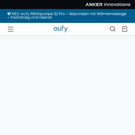
🩷 NEU: eufy Milchpumpe S2 Pro – Abpumpen mit Wärmemassage
– freihändig und überall