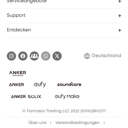
Serviceangebote
eufyCredits Prämienprogramm
Studenten- & Lehrerrabatte
Security-Webportal
Support
Myeufy Preise
Seniorenrabatte
Smarte Hilfe
Entdecken
Affiliate-Programm
Garantieinformationen
eufy Markengeschichte
Zertifizierte generalüberholte Produkte
Garantieabwicklung
Blog
Deutschland
E-Anleitung herunterladen
Kontaktiere uns
Impressum
Nachhaltigkeit
Bestellung stornieren
eufy Security Community
eufy Clean Community
© Fantasia Trading LLC 2022 200923810277
Freunde werben & bis zu 80€ sichern
Über uns
Versandbedingungen