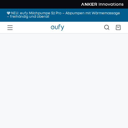
🩷 NEU: eufy Milchpumpe S2 Pro – Abpumpen mit Wärmemassage
– freihändig und überall