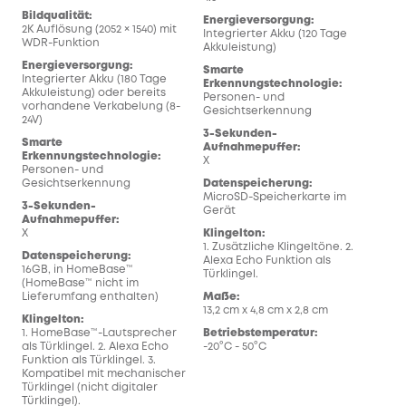
Bildqualität:
Energieversorgung:
Ene
2K Auflösung (2052 × 1540) mit
Integrierter Akku (120 Tage
Inte
WDR-Funktion
Akkuleistung)
Akk
vor
Energieversorgung:
Smarte
24V)
Integrierter Akku (180 Tage
Erkennungstechnologie:
Akkuleistung) oder bereits
Personen- und
Sma
vorhandene Verkabelung (8-
Gesichtserkennung
Erk
24V)
Per
3-Sekunden-
Ges
Smarte
Aufnahmepuffer:
Erkennungstechnologie:
X
3-S
Personen- und
Auf
Gesichtserkennung
Datenspeicherung:
X
MicroSD-Speicherkarte im
3-Sekunden-
Gerät
Dat
Aufnahmepuffer:
16G
X
Klingelton:
1. Zusätzliche Klingeltöne. 2.
Kli
Datenspeicherung:
Alexa Echo Funktion als
1. 
16GB, in HomeBase™
Türklingel.
als 
(HomeBase™ nicht im
Funk
Lieferumfang enthalten)
Maße:
Kom
13,2 cm x 4,8 cm x 2,8 cm
Türk
Klingelton:
Türk
1. HomeBase™-Lautsprecher
Betriebstemperatur:
als Türklingel. 2. Alexa Echo
-20°C - 50°C
Maß
Funktion als Türklingel. 3.
14 c
Kompatibel mit mechanischer
Türklingel (nicht digitaler
Bet
Türklingel).
-20°