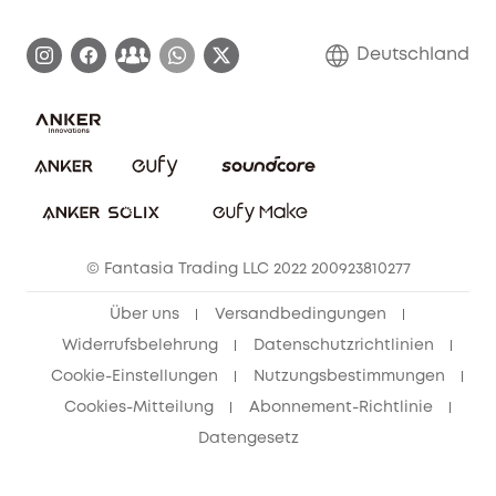
Zertifizierte generalüberholte Produkte
Garantieabwicklung
Blog
Deutschland
E-Anleitung herunterladen
Kontaktiere uns
Impressum
Nachhaltigkeit
Bestellung stornieren
eufy Security Community
eufy Clean Community
© Fantasia Trading LLC 2022 200923810277
Freunde werben & bis zu 80€ sichern
Über uns
Versandbedingungen
Widerrufsbelehrung
Datenschutzrichtlinien
Cookie-Einstellungen
Nutzungsbestimmungen
Cookies-Mitteilung
Abonnement-Richtlinie
Datengesetz