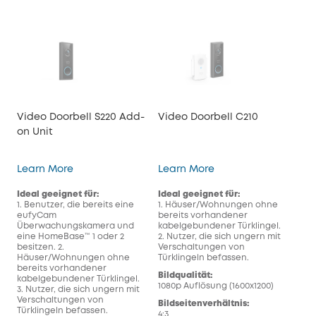
Video Doorbell S220 Add-
Video Doorbell C210
Vid
on Unit
Video Doorbell S220 Add-on Unit
Video Doorbell C210
Learn More
Learn More
Lea
Ideal geeignet für:
Ideal geeignet für:
Ide
1. Benutzer, die bereits eine
1. Häuser/Wohnungen ohne
1. 
eufyCam
bereits vorhandener
ber
Überwachungskamera und
kabelgebundener Türklingel.
kab
eine HomeBase™ 1 oder 2
2. Nutzer, die sich ungern mit
2. N
besitzen. 2.
Verschaltungen von
Ver
Häuser/Wohnungen ohne
Türklingeln befassen.
Tür
bereits vorhandener
Bildqualität:
Bild
kabelgebundener Türklingel.
1080p Auflösung (1600x1200)
2K 
3. Nutzer, die sich ungern mit
Verschaltungen von
Bildseitenverhältnis:
Bil
Türklingeln befassen.
4:3
4:3