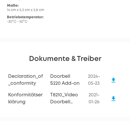
Maße:
14 cm x 5,3 cm x 2,8 cm
Betriebstemperatur:
-20°C - 50°C
Dokumente & Treiber
Declaration_of
Doorbell
2024-
_conformity
S220 Add-on
05-23
Konformitätser
T8210_Video
2021-
Klärung
Doorbell
01-26
S220_Konformitätserklärung