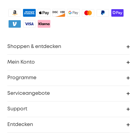
Shoppen & entdecken
Sauberkeit
Mein Konto
Sicherheit
Sendungsverfolgung
Programme
Baby
Meine Rabattcodes
eufy Business
Serviceangebote
eufyCredits Prämienprogramm
Studenten- & Lehrerrabatte
Security-Webportal
Support
Myeufy Preise
Seniorenrabatte
Smarte Hilfe
Entdecken
Affiliate-Programm
Garantieinformationen
eufy Markengeschichte