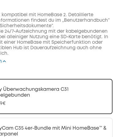
t kompatibel mit HomeBase 2. Detaillierte
nformationen findest du im „Benutzerhandbuch“
„Sicherheitsdokumente“.
die 24/7‑Aufzeichnung mit der kabelgebundenen
bei alleiniger Nutzung eine SD‑Karte benötigt. In
t einer HomeBase mit Speicherfunktion oder
iblen Hub ist Daueraufzeichnung auch ohne
ich.
n
y Überwachungskamera C31
belgebunden
99€
yCam C35 4er-Bundle mit Mini HomeBase™ &
arpanel