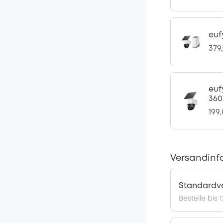
euf
379
euf
360
199
Versandinf
Standardv
Bestelle bis 