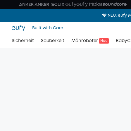
🩷 NEU: eufy
Built with Care
Sicherheit
Sauberkeit
Mähroboter
BabyC
Neu