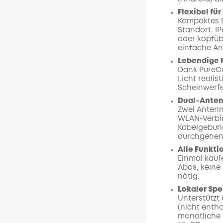
Flexibel fü
Kompaktes D
Standort. I
oder kopfübe
einfache An
Lebendige 
Dank PureCo
Licht realis
Scheinwerfe
Dual‑Anten
Zwei Antenn
WLAN‑Verbin
Kabelgebun
durchgehen
Alle Funkt
Einmal kaufe
Abos, keine
nötig.
Lokaler Spe
Unterstützt
(nicht enth
monatliche 