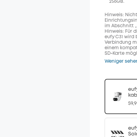
256GB.
Hinweis: Nich
Einrichtungsi
im Abschnitt 
Hinweis: Für 
eufy C31 wird 
Verbindung mi
einem kompat
SD‑Karte mögl
Weniger sehe
euf
ka
59,
euf
Sol