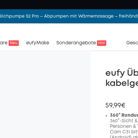
 Milchpumpe S2 Pro – Abpumpen mit Wärmemassage – freihändi
are
eufyMake
Sonderangebote
Gesc
Neu
Hot
eufy Ü
kabelg
59,99€
360° Rundum
360°-Sicht &
Personen & T
Cam C31 bitt
(Android) ak