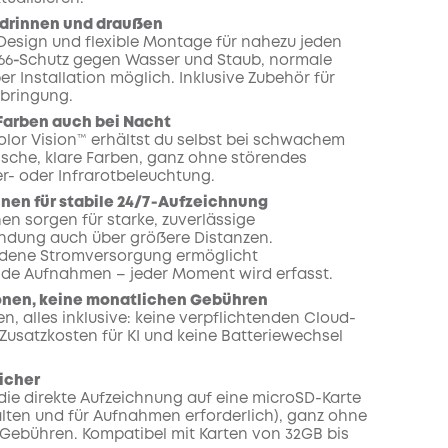
r drinnen und draußen
esign und flexible Montage für nahezu jeden
P66‑Schutz gegen Wasser und Staub, normale
r Installation möglich. Inklusive Zubehör für
bringung.
Farben auch bei Nacht
lor Vision™ erhältst du selbst bei schwachem
tische, klare Farben, ganz ohne störendes
r- oder Infrarotbeleuchtung.
nen für stabile 24/7‑Aufzeichnung
en sorgen für starke, zuverlässige
dung auch über größere Distanzen.
dene Stromversorgung ermöglicht
de Aufnahmen – jeder Moment wird erfasst.
ionen, keine monatlichen Gebühren
n, alles inklusive: keine verpflichtenden Cloud-
 Zusatzkosten für KI und keine Batteriewechsel
icher
 die direkte Aufzeichnung auf eine microSD-Karte
alten und für Aufnahmen erforderlich), ganz ohne
Gebühren. Kompatibel mit Karten von 32GB bis