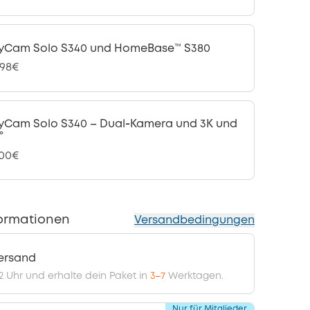
yCam Solo S340 und HomeBase™ S380
,98€
yCam Solo S340 – Dual‑Kamera und 3K und
°
,00€
ormationen
Versandbedingungen
ersand
12 Uhr und erhalte dein Paket in
3–7
Werktagen.
Nur für Mitglieder