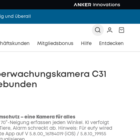
g und überall
häftskunden
Mitgliedsbonus
Hilfe
Entdecken
berwachungskamera C31
ebunden
schutz – eine Kamera für alles
 70°-Neigung erfassen jeden Winkel. KI verfolgt
iere, Alarm schreckt ab. Hinweis: Für eufy wired
e App auf V 5.8.00_16784019 (iOS) / 5.8.10_19955
tualisieren.